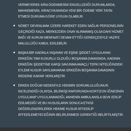
VERMEYEREK KİRA ÖDENMESİNİ ENGELLEDİĞİ DURUMLARDA;
MAHKEMENİN, KİRACIYA ANINDA YENİ BİR ÖDEME YERİ TAYİN
ETMESİ DURUMA GÖRE UYGUN OLABİLİR.
NÖBET DEVRALMAK ÜZERE HAREKET EDEN SAĞLIK PERSONELİNİN
GEÇİRDİĞİ KAZA, MERKEZDEN ONAY ALINMAMIŞ OLSA DAHİ HİZMET
BAĞI VE KURUM MENFAATİ DEVAM ETTİĞİ GEREKÇESİYLE VAZİFE
MALULLÜĞÜ KABUL EDİLEBİLİR.
BAŞKA BİR KADINLA YAŞAYAN VE EŞİNE ŞİDDET UYGULAYAN
ERKEĞİN TAM KUSURLU OLDUĞU BOŞANMA DAVASINDA, KADININ
ERKEĞİN ŞİDDETİNE KARŞI SAVUNMA AMAÇLI TEPKİ NİTELİĞİNDEKİ
EYLEMİ KUSUR SAYILMAYARAK ERKEĞİN BOŞANMA DAVASININ
REDDİNE KARAR VERİLMİŞTİR.
ERKEN DOĞUM NEDENİYLE HEKİMİN SORUMLULUĞUNUN
İNCELENDİĞİ OLAYDA, BİLİRKİŞİ RAPORUNDA KORTİZON İĞNESİNİN
UYGULANIP UYGULANMADIĞI, ANNENİN AMBULANSLA SEVK EDİLİP
EDİLMEDİĞİ VE BU HUSUSLARIN SONUCA ETKİSİ
DEĞERLENDİRİLEREK HEKİME KUSUR ATFEDİLİP
ATFEDİLEMEYECEĞİNİN BELİRLENMESİ GEREKTİĞİ BELİRTİLMİŞTİR.