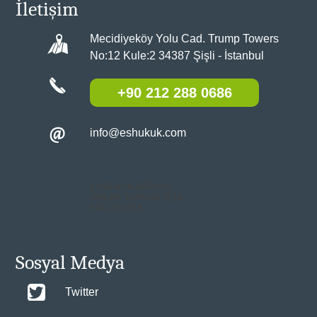
İletişim
Mecidiyeköy Yolu Cad. Trump Towers
No:12 Kule:2 34387 Şişli - İstanbul
+90 212 288 0686
info@eshukuk.com
ES HUKUK BÜROSU
ÖDEME YAPMAK İÇİN
TIKLAYINIZ
Sosyal Medya
Twitter