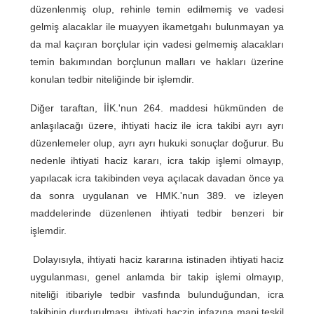
düzenlenmiş olup, rehinle temin edilmemiş ve vadesi
gelmiş alacaklar ile muayyen ikametgahı bulunmayan ya
da mal kaçıran borçlular için vadesi gelmemiş alacakları
temin bakımından borçlunun malları ve hakları üzerine
konulan tedbir niteliğinde bir işlemdir.
Diğer taraftan, İİK.'nun 264. maddesi hükmünden de
anlaşılacağı üzere, ihtiyati haciz ile icra takibi ayrı ayrı
düzenlemeler olup, ayrı ayrı hukuki sonuçlar doğurur. Bu
nedenle ihtiyati haciz kararı, icra takip işlemi olmayıp,
yapılacak icra takibinden veya açılacak davadan önce ya
da sonra uygulanan ve HMK.'nun 389. ve izleyen
maddelerinde düzenlenen ihtiyati tedbir benzeri bir
işlemdir.
Dolayısıyla, ihtiyati haciz kararına istinaden ihtiyati haciz
uygulanması, genel anlamda bir takip işlemi olmayıp,
niteliği itibariyle tedbir vasfında bulunduğundan, icra
takibinin durdurulması, ihtiyati haczin infazına mani teşkil