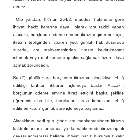
etmez.
Öte yandan, İİK'nun 264/2. maddesi hükmüne göre
ihtiyati haciz kararına dayalı olarak icra takibi yapan
alacaklı, borçlunun ödeme emrine itirazını gidermek için,
itirazın tebliğinden itibaren yedi günlük hak düşürücü
sürede, icra mahkemesinden itirazın kaldırılmasını
istemek veya mahkemede iptalini sağlamak üzere dava
açmak zorundadır.
Bu (7) günlük süre borçlunun itirazının alacaklıya tebliğ
edildiği tarihten itibaren işlemeye başlar. Alacaklı,
borçlunun ödeme emrine itiraz ettiğini başka şekilde
öğrenmiş olsa bile, borçlunun itirazı kendisine tebliğ
edilmedikçe, 7 günlük süre işlemeye başlamaz.
Alacaklının, yedi gün içinde icra mahkemesinden itirazın
kaldırılmasını istememesi ya da mahkemede itirazın iptali
davası açmaması halinde, ihtiyati haciz hükümsüz kalır