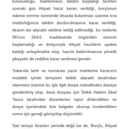
bulunulduğu, mahkemece, takibin başladığı tarihten
sonraki gün ihtiyati haciz kararı verildiği, borçlunun
ödeme emrine süresinde itirazda bulunması üzerine icra
müdürlüğünce takibin durdurulmasına karar verildiği,
itirazın ise alacaklı vekiline tebliğ edilmediği, bu nedenle
İİK'nun 264/2. maddesinde öngörülen sürenin
başlamadığı ve dolayısıyla ihtiyati hacizlerin ayakta
kaldığı anlaşılmakta olup, haczin kaldırılmasına yönelik
şikayetin de reddine karar verilmesi gerekir.
Yukarıda tarih ve numarası yazılı mahkeme kararının
müddeti içinde temyizen tetkiki alacaklı tarafından
istenmesi üzerine bu işle ilgili dosya mahallinden daireye
gönderilmiş olup, dava dosyası için Tetkik Hakimi Sibel
Yavuz tarafından düzenlenen rapor dinlendikten ve
dosya içerisindeki tüm belgeler okunup incelendikten
sonra işin gereği görüşülüp düşünüldü:
Sair temyiz itirazları yerinde değil ise de; Borçlu, ihtiyati