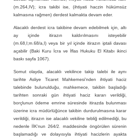
(m.264,IV); icra takibi ise, (ihtiyati haczin hükümsüz
kalmasına rağmen) derdest kalmakta devam eder.
Alacaklı derdest icra takibine devam edebilmek için, altı
ay içinde itirazın kaldırılmasını isteyebilir
(m.68,I;m.68/a,I) veya bir yıl içinde itirazın iptali davası
açabilir (Baki Kuru İcra ve İflas Hukuku El Kitabı ikinci
baskı sayfa 1067).
Somut olayda, alacaklı vekilince takip talebi ile aynı
tarihte Asliye Ticaret Mahkemesi'nden ihtiyati haciz
talebinde bulunulduğu, mahkemece, takibin başladığı
tarihten sonraki gün ihtiyati haciz kararı verildiği,
borçlunun ödeme emrine süresinde itirazda bulunması
üzerine icra müdürlüğünce takibin durdurulmasına karar
verildiği, itirazın ise alacaklı vekiline tebliğ edilmediği, bu
nedenle İİK'nun 264/2. maddesinde öngörülen sürenin
başlamadığı ve dolayısıyla ihtiyati hacizlerin ayakta