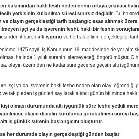
ren bakımından haklı fesih nedenlerinin ortaya çıkması halin
fesih yetkisinin kullanılma süresi sınırsız değildir
. Bu bakım
h ve olayın gerçekleştiği tarih başlangıç esas alınmak üzere
itmeyen işçi ya da işverenin feshi, haklı bir feshin sonuçla
lmesinden itibaren
altı işgünü
ve herhalde fiilin gerçekleştiği tari
enleme 1475 sayılı İş Kanununun 18. maddesinde de yer almışk
olması halinde 1 yıllık sürenin işlemeyeceği öngörülmüştür. O h
sa, olayın üzerinden ne kadar süre geçerse geçsin altı işgününe
süre işçi ya da işverenin haklı feshe neden olan olayı öğrendiği
z
ve takip eden iş günleri sayılarak altıncı günün bitiminde haklı 
l kişi olması durumunda altı işgünlük süre feshe yetkili mer
apılması, olayın disiplin kurulunca görüşülmesi süreyi başlat
, altı iş günlük sürenin başlangıcını oluşturur.
e ise her durumda olayın gerçekleştiği günden başlar
.