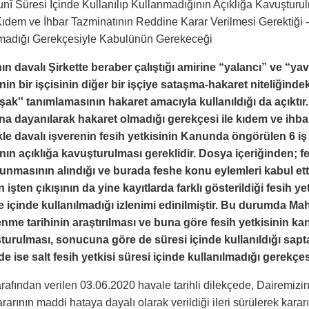
unî Süresi İçinde Kullanılıp Kullanmadığının Açıklığa Kavuşturu
ıdem ve İhbar Tazminatının Reddine Karar Verilmesi Gerektiği -
lmadığı Gerekçesiyle Kabulünün Gerekeceği
ın davalı Şirkette beraber çalıştığı amirine “yalancı” ve “ya
enin bir işçisinin diğer bir işçiye sataşma-hakaret niteliğindek
şak'' tanımlamasının hakaret amacıyla kullanıldığı da açıktı
a dayanılarak hakaret olmadığı gerekçesi ile kıdem ve ihbar 
ikle davalı işverenin fesih yetkisinin Kanunda öngörülen 6 i
nın açıklığa kavuşturulması gereklidir. Dosya içeriğinden; 
nmasının alındığı ve burada feshe konu eylemleri kabul etti
 işten çıkışının da yine kayıtlarda farklı gösterildiği fesih 
 içinde kullanılmadığı izlenimi edinilmiştir. Bu durumda Ma
e tarihinin araştırılması ve buna göre fesih yetkisinin kan
turulması, sonucuna göre de süresi içinde kullanıldığı sapt
e ise salt fesih yetkisi süresi içinde kullanılmadığı gerekçe
arafından verilen 03.06.2020 havale tarihli dilekçede, Dairemiz
rarının maddi hataya dayalı olarak verildiği ileri sürülerek ka