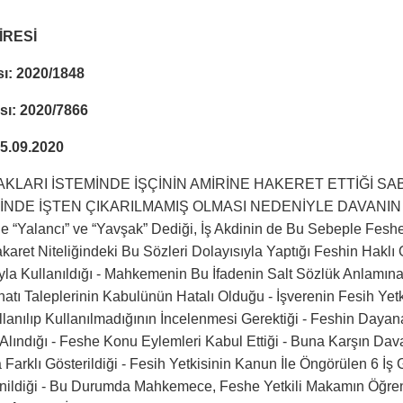
İRESİ
ı: 2020/1848
sı: 2020/7866
15.09.2020
AKLARI İSTEMİNDE İŞÇİNİN AMİRİNE HAKERET ETTİĞİ SAB
NDE İŞTEN ÇIKARILMAMIŞ OLMASI NEDENİYLE DAVANIN REDD
ne “Yalancı” ve “Yavşak” Dediği, İş Akdinin de Bu Sebeple Feshedi
aret Niteliğindeki Bu Sözleri Dolayısıyla Yaptığı Feshin Hakl
la Kullanıldığı - Mahkemenin Bu İfadenin Salt Sözlük Anlamın
natı Taleplerinin Kabulünün Hatalı Olduğu - İşverenin Fesih Y
llanılıp Kullanılmadığının İncelenmesi Gerektiği - Feshin Daya
lındığı - Feshe Konu Eylemleri Kabul Ettiği - Buna Karşın Daval
a Farklı Gösterildiği - Fesih Yetkisinin Kanun İle Öngörülen 6 
inildiği - Bu Durumda Mahkemece, Feshe Yetkili Makamın Öğren