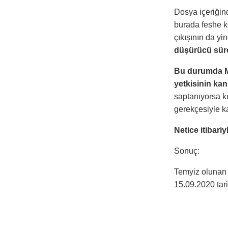
Dosya içeriğin
burada feshe k
çıkışının da yi
düşürücü süre 
Bu durumda Ma
yetkisinin kan
saptanıyorsa kı
gerekçesiyle ka
Netice itibari
Sonuç:
Temyiz olunan 
15.09.2020 tarih