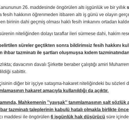
 Kanununun 26. maddesinde öngörülen altı işgünlük ve bir yıllık
s
 fesih hakkının öğrenmeden itibaren altı iş günü ve olayın gerçe
rden birinin dahi geçmiş olması haklı fesih imkanını ortadan kaldırı
renin niteliğinden dolayı taraflar ileri sürmese dahi, hakim re
irtilen süreler geçtikten sonra bildirimsiz fesih hakkını k
n ihbar tazminatı ile şartları oluşmuşsa kıdem tazminatından
kta; davacının davalı Şirkette beraber çalıştığı amiri Muharrem’
diği sabittir.
çisinin diğer bir işçiye sataşma-hakaret niteliğindeki bu sözleri d
ımlamasının hakaret amacıyla kullanıldığı da açıktır.
lamında, Mahkemenin ''yavşak'' tanımlamasının salt sözlük 
hbar tazminatı taleplerinin kabulü hatalı olmakla birlikte önce
cı maddesi ile öngörülen
6 işgünlük hak düşürücü
süre içinde