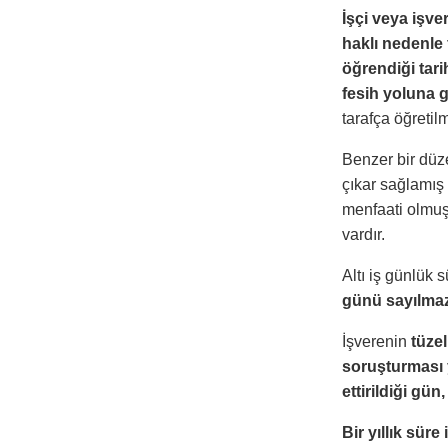
İşçi veya işve
haklı nedenle 
öğrendiği tari
fesih yoluna g
tarafça öğreti
Benzer bir düz
çıkar sağlamış 
menfaati olmuş
vardır.
Altı iş günlük 
günü sayılma
İşverenin
tüze
soruşturması y
ettirildiği gün
Bir yıllık sür