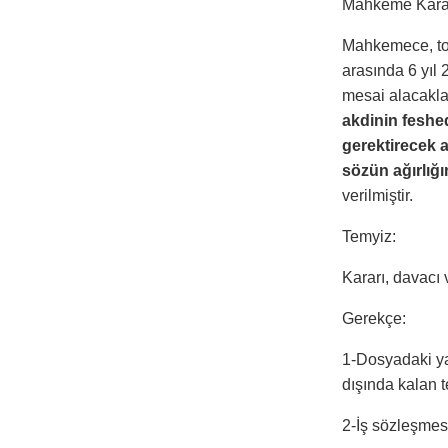
Mahkeme Karar
Mahkemece, top
arasında 6 yıl 
mesai alacakla
akdinin feshe
gerektirecek a
sözün ağırlığ
verilmiştir.
Temyiz:
Kararı, davacı v
Gerekçe:
1-Dosyadaki ya
dışında kalan te
2-İş sözleşmes