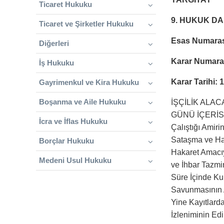
Ticaret Hukuku
9. HUKUK DA
Ticaret ve Şirketler Hukuku
Esas Numaras
Diğerleri
Karar Numara
İş Hukuku
Karar Tarihi: 
Gayrimenkul ve Kira Hukuku
Boşanma ve Aile Hukuku
İŞÇİLİK ALAC
GÜNÜ İÇERİSİ
İcra ve İflas Hukuku
Çalıştığı Amiri
Sataşma ve Hak
Borçlar Hukuku
Hakaret Amacıy
Medeni Usul Hukuku
ve İhbar Tazmi
Süre İçinde Ku
Savunmasının A
Yine Kayıtlard
İzleniminin Ed