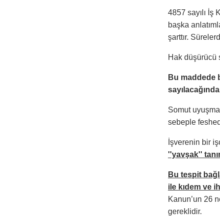
4857 sayılı İş
başka anlatımla
şarttır. Sürele
Hak düşürücü sü
Bu maddede bel
sayılacağında
Somut uyuşmazlı
sebeple feshedil
İşverenin bir iş
''yavşak'' tan
Bu tespit bağ
ile kıdem ve i
Kanun’un 26 n
gereklidir.