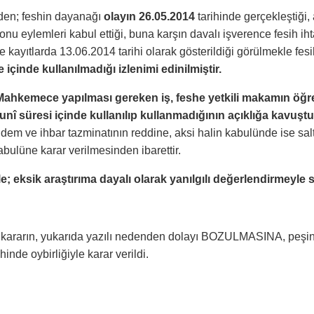
den; feshin dayanağı
olayın 26.05.2014
tarihinde gerçekleştiği
onu eylemleri kabul ettiği, buna karşın davalı işverence fesih i
ne kayıtlarda 13.06.2014 tarihi olarak gösterildiği görülmekle fe
içinde kullanılmadığı izlenimi edinilmiştir.
hkemece yapılması gereken iş, feshe yetkili makamın öğren
unî süresi içinde kullanılıp kullanmadığının açıklığa kavuşt
dem ve ihbar tazminatının reddine, aksi halin kabulünde ise salt 
bulüne karar verilmesinden ibarettir.
yle; eksik araştırıma dayalı olarak yanılgılı değerlendirmeyle
kararın, yukarıda yazılı nedenden dolayı BOZULMASINA, peşin al
inde oybirliğiyle karar verildi.