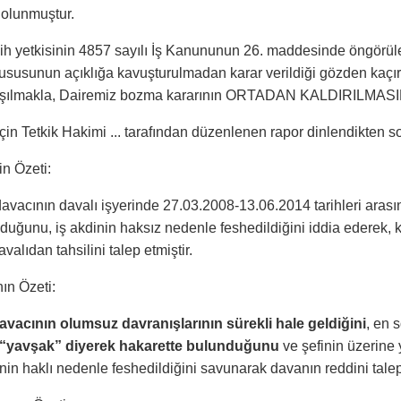
 olunmuştur.
ih yetkisinin 4857 sayılı İş Kanununun 26. maddesinde öngörülen
ususunun açıklığa kavuşturulmadan karar verildiği gözden kaçır
aşılmakla, Dairemiz bozma kararının ORTADAN KALDIRILMASINA 
çin Tetkik Hakimi ... tarafından düzenlenen rapor dinlendikten 
in Özeti:
davacının davalı işyerinde 27.03.2008-13.06.2014 tarihleri arasın
duğunu, iş akdinin haksız nedenle feshedildiğini iddia ederek, k
valıdan tahsilini talep etmiştir.
ın Özeti:
avacının olumsuz davranışlarının sürekli hale geldiğini
, en 
“yavşak” diyerek hakarette bulunduğunu
ve şefinin üzerine
inin haklı nedenle feshedildiğini savunarak davanın reddini talep 