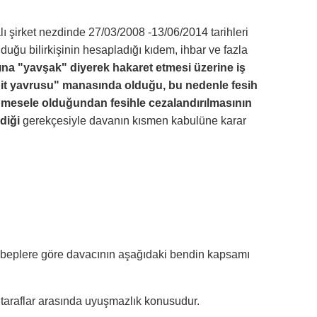
ı şirket nezdinde 27/03/2008 -13/06/2014 tarihleri
olduğu bilirkişinin hesapladığı kıdem, ihbar ve fazla
şına "yavşak" diyerek hakaret etmesi üzerine iş
"bit yavrusu" manasında olduğu, bu nedenle fesih
 bir mesele olduğundan fesihle cezalandırılmasının
diği
gerekçesiyle davanın kısmen kabulüne karar
 sebeplere göre davacının aşağıdaki bendin kapsamı
 taraflar arasında uyuşmazlık konusudur.