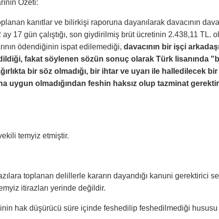
ının Özeti:
lanan kanıtlar ve bilirkişi raporuna dayanılarak davacının daval
2 ay 17 gün çalıştığı, son giydirilmiş brüt ücretinin 2.438,11 TL. 
rının ödendiğinin ispat edilemediği,
davacının bir işçi arkada
dildiği, fakat söylenen sözün sonuç olarak Türk lisanında 
ğırlıkta bir söz olmadığı, bir ihtar ve uyarı ile halledilecek
ına uygun olmadığından feshin haksız olup tazminat gerektir
ekili temyiz etmiştir.
zılara toplanan delillerle kararın dayandığı kanuni gerektirici
myiz itirazları yerinde değildir.
inin hak düşürücü süre içinde feshedilip feshedilmediği hususu