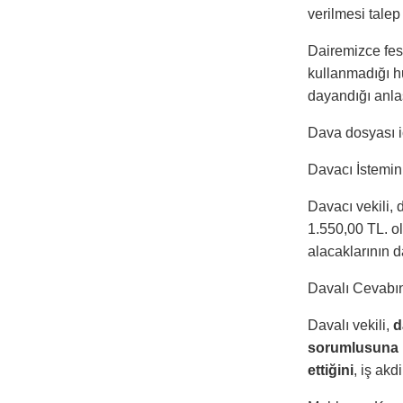
verilmesi talep
Dairemizce fes
kullanmadığı h
dayandığı anl
Dava dosyası i
Davacı İstemin
Davacı vekili, 
1.550,00 TL. ol
alacaklarının da
Davalı Cevabın
Davalı vekili,
d
sorumlusuna 
ettiğini
, iş akd