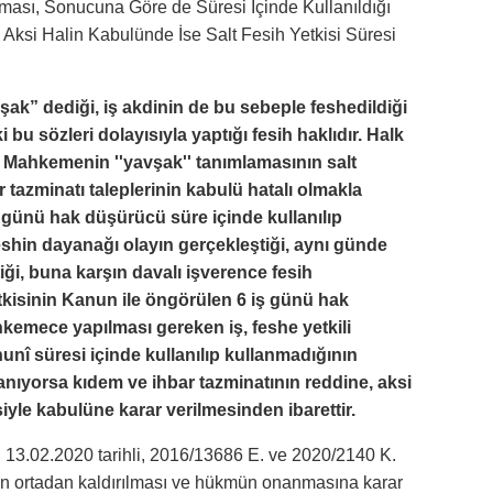
lması, Sonucuna Göre de Süresi İçinde Kullanıldığı
 Aksi Halin Kabulünde İse Salt Fesih Yetkisi Süresi
vşak” dediği, iş akdinin de bu sebeple feshedildiği
i bu sözleri dolayısıyla yaptığı fesih haklıdır. Halk
r. Mahkemenin ''yavşak'' tanımlamasının salt
tazminatı taleplerinin kabulü hatalı olmakla
ş günü hak düşürücü süre içinde kullanılıp
feshin dayanağı olayın gerçekleştiği, aynı günde
ği, buna karşın davalı işverence fesih
yetkisinin Kanun ile öngörülen 6 iş günü hak
hkemece yapılması gereken iş, feshe yetkili
unî süresi içinde kullanılıp kullanmadığının
anıyorsa kıdem ve ihbar tazminatının reddine, aksi
siyle kabulüne karar verilmesinden ibarettir.
in 13.02.2020 tarihli, 2016/13686 E. ve 2020/2140 K.
rarın ortadan kaldırılması ve hükmün onanmasına karar