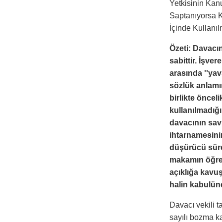
Yetkisinin Kan
Saptanıyorsa K
İçinde Kullanı
Özeti: Davacın
sabittir. İşver
arasında ''yav
sözlük anlamın
birlikte öncel
kullanılmadığı
davacının savu
ihtarnamesinin
düşürücü süre
makamın öğrenm
açıklığa kavuş
halin kabulünd
Davacı vekili t
sayılı bozma ka