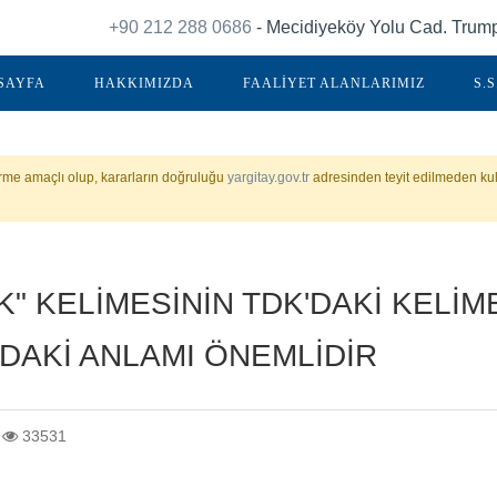
+90 212 288 0686
- Mecidiyeköy Yolu Cad. Trump 
SAYFA
HAKKIMIZDA
FAALİYET ALANLARIMIZ
S.S
irme amaçlı olup, kararların doğruluğu
yargitay.gov.tr
adresinden teyit edilmeden kul
K" KELİMESİNİN TDK'DAKİ KELİM
DAKİ ANLAMI ÖNEMLİDİR
33531