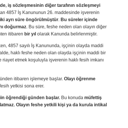
de, iş sözleşmesinin diğer tarafının sözleşmeyi
dan 4857 İş Kanununun 26. maddesinde işverenin
 iki ayrı süre öngörülmüştür
.
Bu süreler içinde
rını doğurmaz
. Bu süre, feshe neden olan olayın diğer
hten itibaren
bir yıl
olarak Kanunda belirlenmiştir.
en, 4857 sayılı İş Kanununda,
işçinin olayda maddi
alde, haklı feshe neden olan olayda işçinin maddi bir
 riayet etmek koşuluyla işverenin haklı
fesih imkanı
 günden itibaren işlemeye başlar.
Olayı öğrenme
fesih yetkisi sona erer.
ciin öğrendiği günden başlar.
Bu konuda
müfettiş
maz. Olayın feshe yetkili kişi ya da kurula intikal