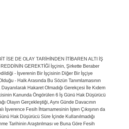
İT İSE DE OLAY TARİHİNDEN İTİBAREN ALTI İŞ
İNİN GEREKTİĞİ İşçinin, Şirkette Beraber
ldiği - İşverenin Bir İşçisinin Diğer Bir İşçiye
ı Olduğu - Halk Arasında Bu Sözün Tanımlamasının
a Dayanılarak Hakaret Olmadığı Gerekçesi İle Kıdem
etkisinin Kanunda Öngörülen 6 İş Günü Hak Düşürücü
nağı Olayın Gerçekleştiği, Aynı Günde Davacının
ı İşverence Fesih İhtarnamesinin İşten Çıkışının da
İş Günü Hak Düşürücü Süre İçinde Kullanılmadığı
me Tarihinin Araştırılması ve Buna Göre Fesih