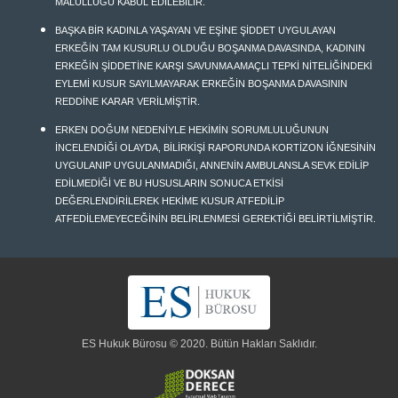
MALULLÜĞÜ KABUL EDİLEBİLİR.
BAŞKA BİR KADINLA YAŞAYAN VE EŞİNE ŞİDDET UYGULAYAN
ERKEĞİN TAM KUSURLU OLDUĞU BOŞANMA DAVASINDA, KADININ
ERKEĞİN ŞİDDETİNE KARŞI SAVUNMA AMAÇLI TEPKİ NİTELİĞİNDEKİ
EYLEMİ KUSUR SAYILMAYARAK ERKEĞİN BOŞANMA DAVASININ
REDDİNE KARAR VERİLMİŞTİR.
ERKEN DOĞUM NEDENİYLE HEKİMİN SORUMLULUĞUNUN
İNCELENDİĞİ OLAYDA, BİLİRKİŞİ RAPORUNDA KORTİZON İĞNESİNİN
UYGULANIP UYGULANMADIĞI, ANNENİN AMBULANSLA SEVK EDİLİP
EDİLMEDİĞİ VE BU HUSUSLARIN SONUCA ETKİSİ
DEĞERLENDİRİLEREK HEKİME KUSUR ATFEDİLİP
ATFEDİLEMEYECEĞİNİN BELİRLENMESİ GEREKTİĞİ BELİRTİLMİŞTİR.
ES Hukuk Bürosu © 2020. Bütün Hakları Saklıdır.