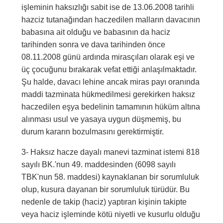
işleminin haksızlığı sabit ise de 13.06.2008 tarihli
hazciz tutanağından haczedilen malların davacının
babasına ait olduğu ve babasının da haciz
tarihinden sonra ve dava tarihinden önce
08.11.2008 günü ardında mirasçıları olarak eşi ve
üç çocuğunu bırakarak vefat ettiği anlaşılmaktadır.
Şu halde, davacı lehine ancak miras payı oranında
maddi tazminata hükmedilmesi gerekirken haksız
haczedilen eşya bedelinin tamamının hüküm altına
alınması usul ve yasaya uygun düşmemiş, bu
durum kararın bozulmasını gerektirmiştir.
3- Haksız hacze dayalı manevi tazminat istemi 818
sayılı BK.'nun 49. maddesinden (6098 sayılı
TBK'nun 58. maddesi) kaynaklanan bir sorumluluk
olup, kusura dayanan bir sorumluluk türüdür. Bu
nedenle de takip (haciz) yaptıran kişinin takipte
veya haciz işleminde kötü niyetli ve kusurlu olduğu