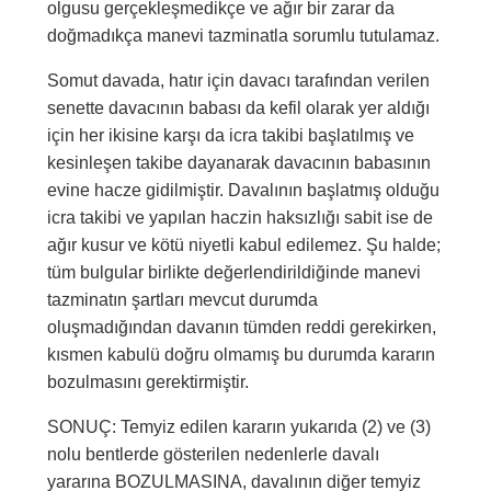
olgusu gerçekleşmedikçe ve ağır bir zarar da
doğmadıkça manevi tazminatla sorumlu tutulamaz.
Somut davada, hatır için davacı tarafından verilen
senette davacının babası da kefil olarak yer aldığı
için her ikisine karşı da icra takibi başlatılmış ve
kesinleşen takibe dayanarak davacının babasının
evine hacze gidilmiştir. Davalının başlatmış olduğu
icra takibi ve yapılan haczin haksızlığı sabit ise de
ağır kusur ve kötü niyetli kabul edilemez. Şu halde;
tüm bulgular birlikte değerlendirildiğinde manevi
tazminatın şartları mevcut durumda
oluşmadığından davanın tümden reddi gerekirken,
kısmen kabulü doğru olmamış bu durumda kararın
bozulmasını gerektirmiştir.
SONUÇ: Temyiz edilen kararın yukarıda (2) ve (3)
nolu bentlerde gösterilen nedenlerle davalı
yararına BOZULMASINA, davalının diğer temyiz