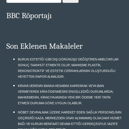
BBC Röportajı
Son Eklenen Makaleler
BURUN ESTETİĞİ GİBİ DIŞ GÖRÜNÜŞÜ DEĞİŞTİREN AMELİYATLAR
SONUÇ TAAHHÜT ETMEKTE OLUP, MAHKEME PLASTİK,
REKONSTRÜKTİF VE ESTETİK CERRAHLARININ OLUŞTURDUĞU
HEYETTEN RAPOR ALMALIDIR.
KİRAYA VERENİN BANKA HESABINI KAPATARAK VEYA IBAN
VERMEYEREK KİRA ÖDENMESİNİ ENGELLEDİĞİ DURUMLARDA;
MAHKEMENİN, KİRACIYA ANINDA YENİ BİR ÖDEME YERİ TAYİN
ETMESİ DURUMA GÖRE UYGUN OLABİLİR.
NÖBET DEVRALMAK ÜZERE HAREKET EDEN SAĞLIK PERSONELİNİN
GEÇİRDİĞİ KAZA, MERKEZDEN ONAY ALINMAMIŞ OLSA DAHİ HİZMET
BAĞI VE KURUM MENFAATİ DEVAM ETTİĞİ GEREKÇESİYLE VAZİFE