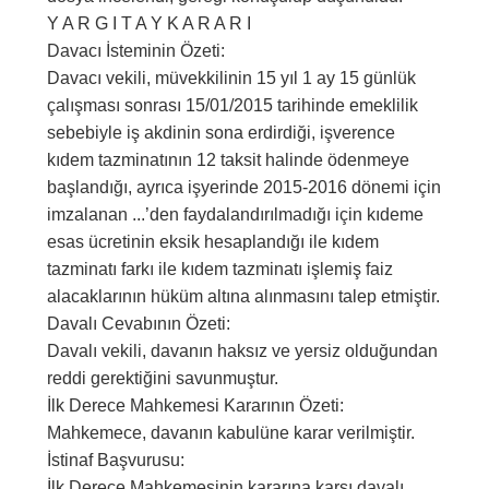
Y A R G I T A Y K A R A R I
Davacı İsteminin Özeti:
Davacı vekili, müvekkilinin 15 yıl 1 ay 15 günlük
çalışması sonrası 15/01/2015 tarihinde emeklilik
sebebiyle iş akdinin sona erdirdiği, işverence
kıdem tazminatının 12 taksit halinde ödenmeye
başlandığı, ayrıca işyerinde 2015-2016 dönemi için
imzalanan ...’den faydalandırılmadığı için kıdeme
esas ücretinin eksik hesaplandığı ile kıdem
tazminatı farkı ile kıdem tazminatı işlemiş faiz
alacaklarının hüküm altına alınmasını talep etmiştir.
Davalı Cevabının Özeti:
Davalı vekili, davanın haksız ve yersiz olduğundan
reddi gerektiğini savunmuştur.
İlk Derece Mahkemesi Kararının Özeti:
Mahkemece, davanın kabulüne karar verilmiştir.
İstinaf Başvurusu:
İlk Derece Mahkemesinin kararına karşı davalı