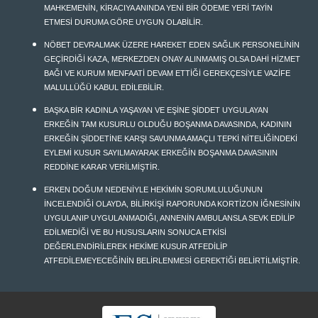
MAHKEMENİN, KİRACIYA ANINDA YENİ BİR ÖDEME YERİ TAYİN
ETMESİ DURUMA GÖRE UYGUN OLABİLİR.
NÖBET DEVRALMAK ÜZERE HAREKET EDEN SAĞLIK PERSONELİNİN
GEÇİRDİĞİ KAZA, MERKEZDEN ONAY ALINMAMIŞ OLSA DAHİ HİZMET
BAĞI VE KURUM MENFAATİ DEVAM ETTİĞİ GEREKÇESİYLE VAZİFE
MALULLÜĞÜ KABUL EDİLEBİLİR.
BAŞKA BİR KADINLA YAŞAYAN VE EŞİNE ŞİDDET UYGULAYAN
ERKEĞİN TAM KUSURLU OLDUĞU BOŞANMA DAVASINDA, KADININ
ERKEĞİN ŞİDDETİNE KARŞI SAVUNMA AMAÇLI TEPKİ NİTELİĞİNDEKİ
EYLEMİ KUSUR SAYILMAYARAK ERKEĞİN BOŞANMA DAVASININ
REDDİNE KARAR VERİLMİŞTİR.
ERKEN DOĞUM NEDENİYLE HEKİMİN SORUMLULUĞUNUN
İNCELENDİĞİ OLAYDA, BİLİRKİŞİ RAPORUNDA KORTİZON İĞNESİNİN
UYGULANIP UYGULANMADIĞI, ANNENİN AMBULANSLA SEVK EDİLİP
EDİLMEDİĞİ VE BU HUSUSLARIN SONUCA ETKİSİ
DEĞERLENDİRİLEREK HEKİME KUSUR ATFEDİLİP
ATFEDİLEMEYECEĞİNİN BELİRLENMESİ GEREKTİĞİ BELİRTİLMİŞTİR.