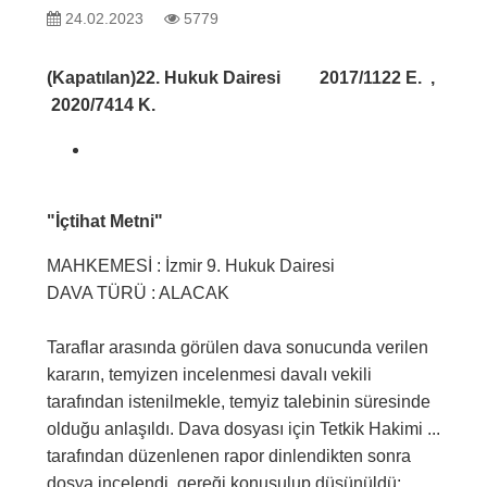
24.02.2023
5779
(Kapatılan)22. Hukuk Dairesi 2017/1122 E. ,
2020/7414 K.
"İçtihat Metni"
MAHKEMESİ : İzmir 9. Hukuk Dairesi
DAVA TÜRÜ : ALACAK
Taraflar arasında görülen dava sonucunda verilen
kararın, temyizen incelenmesi davalı vekili
tarafından istenilmekle, temyiz talebinin süresinde
olduğu anlaşıldı. Dava dosyası için Tetkik Hakimi ...
tarafından düzenlenen rapor dinlendikten sonra
dosya incelendi, gereği konuşulup düşünüldü: