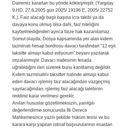
Dairemiz kararları bu yönde kökleşmiştir. (Yargıtay
9.HD. 27.6.2005 gün 2005/ 19196 E, 2005/ 22752
K.). Faiz alacağı başlı başına icra takibi ya da
davaya konu olmuş olsa dahi, faiz niteliğini
kaybetmediğinden ayrıca faize hak kazanılamaz.
Somut olayda; Dosya kapsamında yer alan kıdem
tazminatı hesap bordrosu davacı tarafından “12 eşit
taksitte almayı kabul ediyorum” beyanı yazılarak
imzalanmıştır. Davacı iradesinin fesada
uğratıldığını ileri sürerek bunu kanıtlamış değildir.
Kıdem tazminatını taksitler halinde almayı kabul
eden davacı işlemiş faiz alacağından vazgeçmiş
sayılacağından, işlemiş faiz alacağı talebinin
reddine karar verilmesi gerekir.
Anılan hususlar gözetilmeksizin, yanılgılı
değerlendirme sonucunda İlk Derece
Mahkemesince yazılı şekilde hüküm tesisi ve bu
karara karşı yapılan istinaf başvurularının esastan