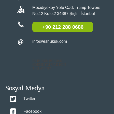
Mecidiyeköy Yolu Cad. Trump Towers
No:12 Kule:2 34387 Şişli - İstanbul
+90 212 288 0686
info@eshukuk.com
ES HUKUK BÜROSU
ÖDEME YAPMAK İÇİN
TIKLAYINIZ
Sosyal Medya
Twitter
Facebook