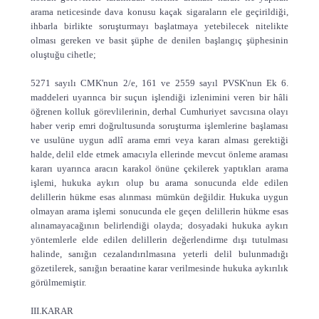
arama neticesinde dava konusu kaçak sigaraların ele geçirildiği,
ihbarla birlikte soruşturmayı başlatmaya yetebilecek nitelikte
olması gereken ve basit şüphe de denilen başlangıç şüphesinin
oluştuğu cihetle;
5271 sayılı CMK'nun 2/e, 161 ve 2559 sayıl PVSK'nun Ek 6.
maddeleri uyarınca bir suçun işlendiği izlenimini veren bir hâli
öğrenen kolluk görevlilerinin, derhal Cumhuriyet savcısına olayı
haber verip emri doğrultusunda soruşturma işlemlerine başlaması
ve usulüne uygun adlî arama emri veya kararı alması gerektiği
halde, delil elde etmek amacıyla ellerinde mevcut önleme araması
kararı uyarınca aracın karakol önüne çekilerek yaptıkları arama
işlemi, hukuka aykırı olup bu arama sonucunda elde edilen
delillerin hükme esas alınması mümkün değildir. Hukuka uygun
olmayan arama işlemi sonucunda ele geçen delillerin hükme esas
alınamayacağının belirlendiği olayda; dosyadaki hukuka aykırı
yöntemlerle elde edilen delillerin değerlendirme dışı tutulması
halinde, sanığın cezalandırılmasına yeterli delil bulunmadığı
gözetilerek, sanığın beraatine karar verilmesinde hukuka aykırılık
görülmemiştir.
III.KARAR