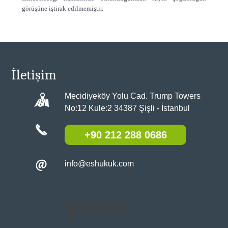
görüşüne iştirak edilmemiştir.
İletişim
Mecidiyeköy Yolu Cad. Trump Towers
No:12 Kule:2 34387 Şişli - İstanbul
+90 212 288 0686
info@eshukuk.com
ES HUKUK BÜROSU
ÖDEME YAPMAK İÇİN
TIKLAYINIZ