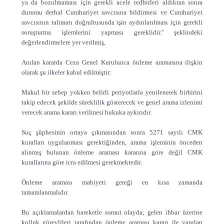
ya da bozulmaması için gerekli acele tedbirleri aldıktan sonra
durumu derhal Cumhuriyet savcısına bildirmesi ve Cumhuriyet
savcısının talimatı doğrultusunda işin aydınlatılması için gerekli
soruşturma işlemlerini yapması gereklidir.'' şeklindeki
değerlendirmelere yer verilmiş,
Anılan kararda Ceza Genel Kurulunca önleme aramasına ilişkin
olarak şu ilkeler kabul edilmiştir:
Makul bir sebep yokken belirli periyotlarla yenilenerek birbirini
takip edecek şekilde süreklilik gösterecek ve genel arama izlenimi
verecek arama kararı verilmesi hukuka aykırıdır.
Suç şüphesinin ortaya çıkmasından sonra 5271 sayılı CMK
kuralları uygulanması gerektiğinden, arama işleminin önceden
alınmış bulunan önleme araması kararına göre değil CMK
kurallarına göre icra edilmesi gerekmektedir.
Önleme araması mahiyeti gereği en kısa zamanda
tamamlanmalıdır.
Bu açıklamalardan hareketle somut olayda; gelen ihbar üzerine
kolluk görevlileri tarafından önleme araması kararı ile yapılan