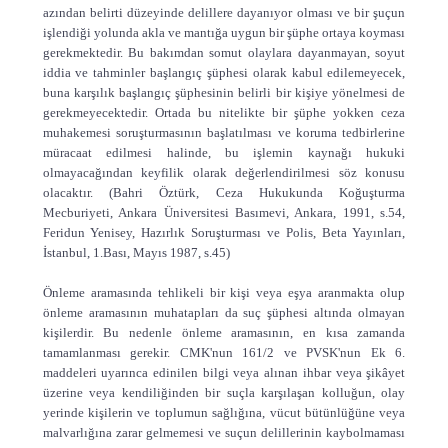
azından belirti düzeyinde delillere dayanıyor olması ve bir şuçun
işlendiği yolunda akla ve mantığa uygun bir şüphe ortaya koyması
gerekmektedir. Bu bakımdan somut olaylara dayanmayan, soyut
iddia ve tahminler başlangıç şüphesi olarak kabul edilemeyecek,
buna karşılık başlangıç şüphesinin belirli bir kişiye yönelmesi de
gerekmeyecektedir. Ortada bu nitelikte bir şüphe yokken ceza
muhakemesi soruşturmasının başlatılması ve koruma tedbirlerine
müracaat edilmesi halinde, bu işlemin kaynağı hukuki
olmayacağından keyfilik olarak değerlendirilmesi söz konusu
olacaktır. (Bahri Öztürk, Ceza Hukukunda Koğuşturma
Mecburiyeti, Ankara Üniversitesi Basımevi, Ankara, 1991, s.54,
Feridun Yenisey, Hazırlık Soruşturması ve Polis, Beta Yayınları,
İstanbul, 1.Bası, Mayıs 1987, s.45)
Önleme aramasında tehlikeli bir kişi veya eşya aranmakta olup
önleme aramasının muhatapları da suç şüphesi altında olmayan
kişilerdir. Bu nedenle önleme aramasının, en kısa zamanda
tamamlanması gerekir. CMK'nun 161/2 ve PVSK'nun Ek 6.
maddeleri uyarınca edinilen bilgi veya alınan ihbar veya şikâyet
üzerine veya kendiliğinden bir suçla karşılaşan kolluğun, olay
yerinde kişilerin ve toplumun sağlığına, vücut bütünlüğüne veya
malvarlığına zarar gelmemesi ve suçun delillerinin kaybolmaması