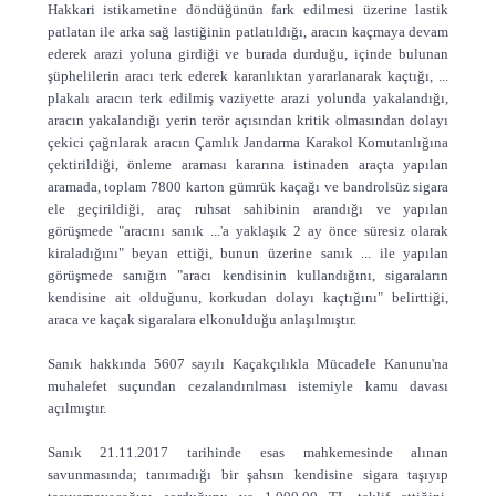
Hakkari istikametine döndüğünün fark edilmesi üzerine lastik
patlatan ile arka sağ lastiğinin patlatıldığı, aracın kaçmaya devam
ederek arazi yoluna girdiği ve burada durduğu, içinde bulunan
şüphelilerin aracı terk ederek karanlıktan yararlanarak kaçtığı, ...
plakalı aracın terk edilmiş vaziyette arazi yolunda yakalandığı,
aracın yakalandığı yerin terör açısından kritik olmasından dolayı
çekici çağrılarak aracın Çamlık Jandarma Karakol Komutanlığına
çektirildiği, önleme araması kararına istinaden araçta yapılan
aramada, toplam 7800 karton gümrük kaçağı ve bandrolsüz sigara
ele geçirildiği, araç ruhsat sahibinin arandığı ve yapılan
görüşmede "aracını sanık ...'a yaklaşık 2 ay önce süresiz olarak
kiraladığını" beyan ettiği, bunun üzerine sanık ... ile yapılan
görüşmede sanığın "aracı kendisinin kullandığını, sigaraların
kendisine ait olduğunu, korkudan dolayı kaçtığını" belirttiği,
araca ve kaçak sigaralara elkonulduğu anlaşılmıştır.
Sanık hakkında 5607 sayılı Kaçakçılıkla Mücadele Kanunu'na
muhalefet suçundan cezalandırılması istemiyle kamu davası
açılmıştır.
Sanık 21.11.2017 tarihinde esas mahkemesinde alınan
savunmasında; tanımadığı bir şahsın kendisine sigara taşıyıp