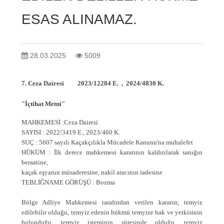
ESAS ALINAMAZ.
28.03.2025
5009
7. Ceza Dairesi 2023/12284 E. , 2024/4830 K.
"İçtihat Metni"
MAHKEMESİ :Ceza Dairesi
SAYISI : 2022/3419 E., 2023/460 K.
SUÇ : 5607 sayılı Kaçakçılıkla Mücadele Kanunu'na muhalefet
HÜKÜM : İlk derece mahkemesi kararının kaldırılarak sanığın
beraatine,
kaçak eşyanın müsaderesine, nakil aracının iadesine
TEBLİĞNAME GÖRÜŞÜ : Bozma
Bölge Adliye Mahkemesi tarafından verilen kararın; temyiz
edilebilir olduğu, temyiz edenin hükmü temyize hak ve yetkisinin
bulunduğu, temyiz isteminin süresinde olduğu, temyiz