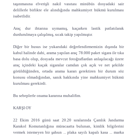
taşınmasına elverişli nakil vasıtası minübüs dosyadaki sair
delillerle birlikte ele alındığında mahkumiyet hükmü kurulması
isabetlidir.
Araç dur ihtarına uymamış, kaçarken lastik patlatılarak
durdurulmaya çalışılmış, sıcak takip yapılmıştır.
Diğer bir husus ise yukarıdaki değerlendirmemizin dışında bir
kabul halinde dahi, arama yapılan araç 78.000 paket sigara ile tıka
basa dolu olup, dosyada mevcut fotoğraflardan anlaşılacağı üzere
araç içindeki kaçak sigaralar camdan çok açık ve net şekilde
görüldüğünden, ortada arama kararı gerektiren bir durum söz
konusu olmadığından, sanık hakkında yine mahkumiyet hükmü
kurulması gerekirdi.
Bu sebeplerle onama kararına muhalifim.
KARŞI OY
22 Ekim 2016 günü saat 20.20 sıralarında Çamlık Jandarma
Karakol Komutanlığına müracaatta bulunan, kimlik bilgilerini
vermek istemeyen bir şahsın ... plaka sayılı kapalı kasa ... marka