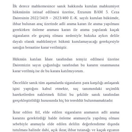
İlk derece mahkemesince sanık hakkında kurulan mahkumiyet
hükmünün istinaf edilmesi üzerine, Erzurum BAM 5. Ceza
Dairesinin 2022/3419 – 2023/460 E.-K. sayılı kurulan hükümde,
ihbar bulunan araç üzerinde adli arama kararı ile arama yapılması
gerekirken önleme araması kararı ile arama yapılarak kaçak
sigaraların ele geçmiş olması nedeniyle hukuka aykırı delile
dayalı olarak mahkûmiyet hükmü kurulamayacağı gerekçesiyle
sanığın beraatine karar verilmiştir.
Hükmün katılan İdare tarafından temyiz edilmesi üzerine
Dairemizin sayın çoğunluğu tarafından bu kararın onanmasına
karar verilmiş ise de bu karara katılmıyorum.
Öncelikle sanık tüm aşamalarda sigaraların para karşılığı anlaşarak
işini yaptığını kabul etmekte, suç tanımındaki seçimlik
hareketlerden nakletmek fiilini bu şekilde sanık tarafından
gerçekleştirildiği hususunda hiç bir tereddüt bulunmamaktadır.
İkrar edilen fiil, elde edilen sigaraların aramanın adli arama
kararını gerektirdiği halde önleme aramasıyla yapılmış olması
sebebiyle aramayla elde edilen delilin değerlendirme dışında
tutulması halinde dahi, açık ikrar, ihbar tutanağı ve kaçak eşyanın