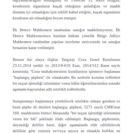
taşıyamayacağını sorduğunu ve 1.000,00 TL teklif ettiğini,
kendisinin sigaraların kaçak olduğunu anladığını ve maddi
durumu iyi olmadığını için teklifi kabul ettiğini, kaçak sigaraların
kendisine ait olmadığını beyan etmiştir.
İlk Derece Mahkemesi tarafından sanığın mahkûmiyetine, İlk
Derece Mahkemesince kurulan hükme yönelik Bölge Adliye
Mahkemesi tarafından yapılan inceleme neticesinde ise sanığın
beraatine karar verilmiştir.
Benzer bir olaya ilişkin Yargıtay Ceza Genel Kurulunun
25.11.2014 tarihli ve 2013/9-610 Esas, 2014/512 Karar sayılı
kararında; ''Ceza muhakemesinin kurallarının işlemeye başlaması
"başlangıç şüphesi" ile olmaktadır. Bu nedenle koruma tedbirleri
bir suçun işlendiği izlenimini veren hâlin öğrenilmesinden sonraki
aşamada başvurulan adli nitelikli tedbirlerdir.
Soruşturmayı başlatmaya yetebilecek nitelikte olması gereken ve
basit şüphe de denilen başlangıç şüphesi, 5271 sayılı CMK'nun
160. maddesinin birinci fıkrasında "bir suçun işlendiği izlenimini
veren bir hâl" şeklinde ifade edilmiştir. Başlangıç şüphesinin,
dayandığı deliller basit, diğer aşamalarda elde edilebilecek
delillere göre yetersiz ve/veya sayıca az olmakla birlikte en