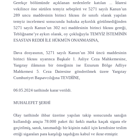
Gerekçe bölümünde açıklanan nedenlerle katılan ... İdaresi
vekilince öne sürülen temyiz sebepleri ve 5271 sayılı Kanun’un
289 uncu maddesinin birinci fıkrası ile sınırlı olarak yapılan
temyiz incelemesi sonucunda hukuka aykırılık görülmediğinden
5271 sayılı Kanun’un 302 nci maddesinin birinci fıkrası gereği,
Tebliğname’ye aykırı olarak, oy çokluğuyla TEMYİZ İSTEMİNİN
ESASTAN REDDİ İLE HÜKMÜN ONANMASINA,
Dava dosyasının, 5271 sayılı Kanun’un 304 üncü maddesinin
birinci fıkrası uyarınca Başkale 1. Asliye Ceza Mahkemesine,
Yargıtay ilâmının bir örneğinin ise Erzurum Bölge Adliye
Mahkemesi 5. Ceza Dairesine gönderilmek üzere Yargıtay
Cumhuriyet Başsavcılığına TEVDİİNE,
06.05.2024 tarihinde karar verildi.
MUHALEFET ŞERHİ
Olay tarihinde ihbar üzerine yapılan takip sonucunda sanığın
kullandığı araçta 78.000 paket iki farklı marka kaçak sigara ele
geçirilmiş, sanık, tanımadığı bir kişinin nakil için kendisine teslim
ettiği sigaraları para karşılığı taşıdığını kabul ve ikrar etmiştir.