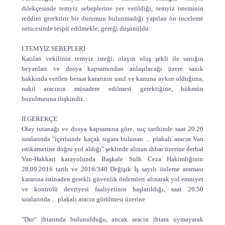
dilekçesinde temyiz sebeplerine yer verildiği, temyiz isteminin
reddini gerektirir bir durumun bulunmadığı yapılan ön inceleme
neticesinde tespit edilmekle, gereği düşünüldü:
I.TEMYİZ SEBEPLERİ
Katılan vekilinin temyiz isteği, olayın oluş şekli ile sanığın
beyanları ve dosya kapsamından anlaşılacağı üzere sanık
hakkında verilen beraat kararının usul ve kanuna aykırı olduğuna,
nakil aracının müsadere edilmesi gerektiğine, hükmün
bozulmasına ilişkindir.
II.GEREKÇE
Olay tutanağı ve dosya kapsamına göre, suç tarihinde saat 20.20
sıralarında "içerisinde kaçak sigara bulunan ... plakalı aracın Van
istikametine doğru yol aldığı" şeklinde alınan ihbar üzerine derhal
Van-Hakkari karayolunda Başkale Sulh Ceza Hakimliğinin
28.09.2016 tarih ve 2016/340 Değişik İş sayılı önleme araması
kararına istinaden gerekli güvenlik önlemleri alınarak yol emniyet
ve kontrolü devriyesi faaliyetinin başlatıldığı, saat 20.50
sıralarında ... plakalı aracın görülmesi üzerine
"Dur" ihtarında bulunulduğu, ancak aracın ihtara uymayarak