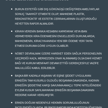
BURUN ESTETİĞİ GİBİ DIŞ GÖRÜNÜŞÜ DEĞİŞTİREN AMELİYATLAR
SONUÇ TAAHHÜT ETMEKTE OLUP, MAHKEME PLASTİK,
REKONSTRÜKTİF VE ESTETİK CERRAHLARININ OLUŞTURDUĞU
HEYETTEN RAPOR ALMALIDIR.
KİRAYA VERENİN BANKA HESABINI KAPATARAK VEYA IBAN
VERMEYEREK KİRA ÖDENMESİNİ ENGELLEDİĞİ DURUMLARDA;
MAHKEMENİN, KİRACIYA ANINDA YENİ BİR ÖDEME YERİ TAYİN
ETMESİ DURUMA GÖRE UYGUN OLABİLİR.
NÖBET DEVRALMAK ÜZERE HAREKET EDEN SAĞLIK PERSONELİNİN
GEÇİRDİĞİ KAZA, MERKEZDEN ONAY ALINMAMIŞ OLSA DAHİ HİZMET
BAĞI VE KURUM MENFAATİ DEVAM ETTİĞİ GEREKÇESİYLE VAZİFE
MALULLÜĞÜ KABUL EDİLEBİLİR.
BAŞKA BİR KADINLA YAŞAYAN VE EŞİNE ŞİDDET UYGULAYAN
ERKEĞİN TAM KUSURLU OLDUĞU BOŞANMA DAVASINDA, KADININ
ERKEĞİN ŞİDDETİNE KARŞI SAVUNMA AMAÇLI TEPKİ NİTELİĞİNDEKİ
EYLEMİ KUSUR SAYILMAYARAK ERKEĞİN BOŞANMA DAVASININ
REDDİNE KARAR VERİLMİŞTİR.
ERKEN DOĞUM NEDENİYLE HEKİMİN SORUMLULUĞUNUN
İNCELENDİĞİ OLAYDA, BİLİRKİŞİ RAPORUNDA KORTİZON İĞNESİNİN