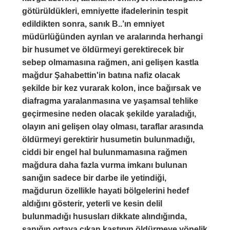
götürüldükleri, emniyette ifadelerinin tespit
edildikten sonra, sanık B..’ın emniyet
müdürlüğünden ayrılan ve aralarında herhangi
bir husumet ve öldürmeyi gerektirecek bir
sebep olmamasına rağmen, ani gelişen kastla
mağdur Şahabettin'in batına nafiz olacak
şekilde bir kez vurarak kolon, ince bağırsak ve
diafragma yaralanmasına ve yaşamsal tehlike
geçirmesine neden olacak şekilde yaraladığı,
olayın ani gelişen olay olması, taraflar arasında
öldürmeyi gerektirir husumetin bulunmadığı,
ciddi bir engel hal bulunmamasına rağmen
mağdura daha fazla vurma imkanı bulunan
sanığın sadece bir darbe ile yetindiği,
mağdurun özellikle hayati bölgelerini hedef
aldığını gösterir, yeterli ve kesin delil
bulunmadığı hususları dikkate alındığında,
sanığın ortaya çıkan kastının öldürmeye yönelik