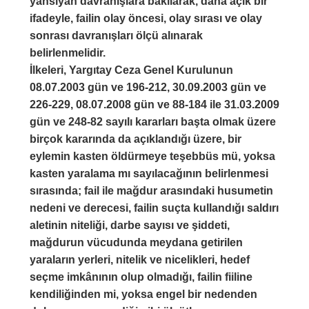
yansıyan davranışlara bakılarak, daha açık bir
ifadeyle, failin olay öncesi, olay sırası ve olay
sonrası davranışları ölçü alınarak
belirlenmelidir.
İlkeleri, Yargıtay Ceza Genel Kurulunun
08.07.2003 gün ve 196-212, 30.09.2003 gün ve
226-229, 08.07.2008 gün ve 88-184 ile 31.03.2009
gün ve 248-82 sayılı kararları başta olmak üzere
birçok kararında da açıklandığı üzere, bir
eylemin kasten öldürmeye teşebbüs mü, yoksa
kasten yaralama mı sayılacağının belirlenmesi
sırasında; fail ile mağdur arasındaki husumetin
nedeni ve derecesi, failin suçta kullandığı saldırı
aletinin niteliği, darbe sayısı ve şiddeti,
mağdurun vücudunda meydana getirilen
yaraların yerleri, nitelik ve nicelikleri, hedef
seçme imkânının olup olmadığı, failin fiiline
kendiliğinden mi, yoksa engel bir nedenden