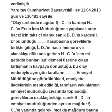
verilmiştir.
Yargıtay Cumhuriyet Başsavcılığı ise 11.04.2013
gün ve 136481 sayı ile;
“Olay tarihinde mağdur Ş.. C..’ın kardeşi H..
C..’ın Erzin İcra Müdürlüğünce yapılacak araç
haczi için taksici olarak sanık B. D.’ın kardeşi İ.
D’ bulunduğu .........Kasabasına görevlilerle
birlikte gittiği, İ.. D..’ın haciz memuru ve
alacaklıyı dükkana getiren H.. C..’a 'sen mi
getirdin bunları lan' demesi üzerine çıkan
tartışmanın kavgaya dönüştüğü, bu olay
nedeniyle aynı gün tarafların ...........Emniyet
Müdürlüğüne götürüldükleri, emniyette
ifadelerinin tespit edildiği, tarafların yakınlarının
emniyet müdürlüğü civarında toplandığı,
görevlilerce uzaklaştırıldığı, sanık B.. D..’ın
emniyet müdürlüğünden ayrılan mağdur Ş..
C..’ın yanında gelerek, bıçakla mağduru batına