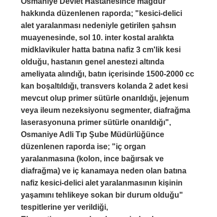
Osmaniye Devlet Hastanesince mağdur
hakkında düzenlenen raporda; "kesici-delici
alet yaralanması nedeniyle getirilen şahsın
muayenesinde, sol 10. inter kostal aralıkta
midklavikuler hatta batına nafiz 3 cm'lik kesi
olduğu, hastanın genel anestezi altında
ameliyata alındığı, batın içerisinde 1500-2000 cc
kan boşaltıldığı, transvers kolanda 2 adet kesi
mevcut olup primer sütürle onarıldığı, jejenum
veya ileum nezeksiyonu segmenter, diafrağma
laserasyonuna primer sütürle onarıldığı",
Osmaniye Adli Tıp Şube Müdürlüğünce
düzenlenen raporda ise; "iç organ
yaralanmasına (kolon, ince bağırsak ve
diafrağma) ve iç kanamaya neden olan batına
nafiz kesici-delici alet yaralanmasının kişinin
yaşamını tehlikeye sokan bir durum olduğu"
tespitlerine yer verildiği,