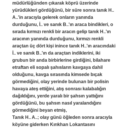
müdürlüğünden çıkarak köprü üzerinde
yürüdükleri gördüğünü, bir süre sonra tanık H..
A..'in aracıyla gelerek onların yanında
durduğunu, İ.. ve sanık B..'ın araca bindikleri, o
sırada kırmızı renkli bir aracın gelip tanık H..'ın
aracının yanında durduğunu, kırmızı renkli
araçtan üç dört kişi inince tanık H..'ın aracındaki
İ.. ve sanık B..'ın da araçtan indiklerini, iki
grubun bir anda birbirlerine girdiğini, bilahare
etraftan eli sopalı şahısların kavgaya dahil
olduğunu, kavga sırasında kimsede bıçak
görmediğini, olay yerinde bulunan bir polisin
havaya ateş ettiğini, atış sonrası kalabalığın
dağıldığını, yerde yaralı bir şahsın yattığını
gördüğünü, bu şahsın nasıl yaralandığını
görmediğini beyan etmiş,
Tanık H.. A..; olay günü öğleden sonra aracıyla
köyüne giderken Kırıkhan Lokantasını