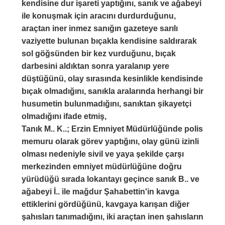
kendisine dur işareti yaptığını, sanık ve ağabeyi
ile konuşmak için aracını durdurduğunu,
araçtan iner inmez sanığın gazeteye sarılı
vaziyette bulunan bıçakla kendisine saldırarak
sol göğsünden bir kez vurduğunu, bıçak
darbesini aldıktan sonra yaralanıp yere
düştüğünü, olay sırasında kesinlikle kendisinde
bıçak olmadığını, sanıkla aralarında herhangi bir
husumetin bulunmadığını, sanıktan şikayetçi
olmadığını ifade etmiş,
Tanık M.. K..; Erzin Emniyet Müdürlüğünde polis
memuru olarak görev yaptığını, olay günü izinli
olması nedeniyle sivil ve yaya şekilde çarşı
merkezinden emniyet müdürlüğüne doğru
yürüdüğü sırada lokantayı geçince sanık B.. ve
ağabeyi İ.. ile mağdur Şahabettin'in kavga
ettiklerini gördüğünü, kavgaya karışan diğer
şahısları tanımadığını, iki araçtan inen şahısların