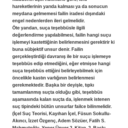
hareketlerinin yarıda kalması ya da sonucun
meydana gelmemesi failin iradesi dışındaki
engel nedenlerden ileri gelmelidir.
Öte yandan, suça teşebbüsle ilgili
değerlendirme yapılabilmesi, failin hangi suçu
işlemeyi kastettiğinin belirlenmesini gerektirir ki
buna sübjektif unsur denir. Failin
gerçekleştirdiği davranış ile bir suçu işlemeye
teşebbüs edip etmediğini, eğer etmişse hangi
suça teşebbüs ettiğini belirleyebilmek için
öncelikle kastın varlığının belirlenmesi
gerekmektedir. Başka bir deyişle, tıpkı
tamamlanmış suçta olduğu gibi, teşebbüs
aşamasında kalan suçta da, işlenmek istenen
suç tipindeki bütün unsurlar failce bilinmelidir.
(İçel Suç Teorisi, Kayıhan İçel, Füsun Sokullu-
Akıncı, İzzet Özgenç, Adem Sözüer, Fatih S.
Mahmutoğlu, Yener Ünver 2. Kitap, 2. Baskı,