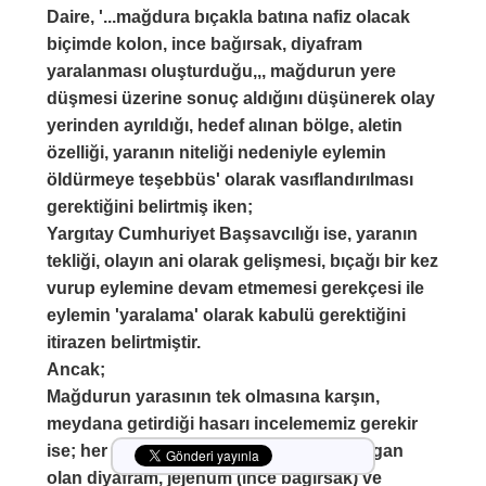
Daire, '...mağdura bıçakla batına nafiz olacak
biçimde kolon, ince bağırsak, diyafram
yaralanması oluşturduğu,,, mağdurun yere
düşmesi üzerine sonuç aldığını düşünerek olay
yerinden ayrıldığı, hedef alınan bölge, aletin
özelliği, yaranın niteliği nedeniyle eylemin
öldürmeye teşebbüs' olarak vasıflandırılması
gerektiğini belirtmiş iken;
Yargıtay Cumhuriyet Başsavcılığı ise, yaranın
tekliği, olayın ani olarak gelişmesi, bıçağı bir kez
vurup eylemine devam etmemesi gerekçesi ile
eylemin 'yaralama' olarak kabulü gerektiğini
itirazen belirtmiştir.
Ancak;
Mağdurun yarasının tek olmasına karşın,
meydana getirdiği hasarı incelememiz gerekir
ise; her biri hayati öneme haiz üç ayrı organ
olan diyafram, jejenum (ince bağırsak) ve