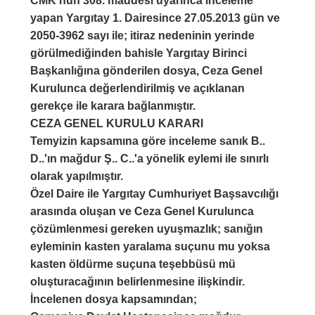
CMK'nun 308. maddesi uyarınca inceleme
yapan Yargıtay 1. Dairesince 27.05.2013 gün ve
2050-3962 sayı ile; itiraz nedeninin yerinde
görülmediğinden bahisle Yargıtay Birinci
Başkanlığına gönderilen dosya, Ceza Genel
Kurulunca değerlendirilmiş ve açıklanan
gerekçe ile karara bağlanmıştır.
CEZA GENEL KURULU KARARI
Temyizin kapsamına göre inceleme sanık B..
D..'ın mağdur Ş.. C..'a yönelik eylemi ile sınırlı
olarak yapılmıştır.
Özel Daire ile Yargıtay Cumhuriyet Başsavcılığı
arasında oluşan ve Ceza Genel Kurulunca
çözümlenmesi gereken uyuşmazlık; sanığın
eyleminin kasten yaralama suçunu mu yoksa
kasten öldürme suçuna teşebbüsü mü
oluşturacağının belirlenmesine ilişkindir.
İncelenen dosya kapsamından;