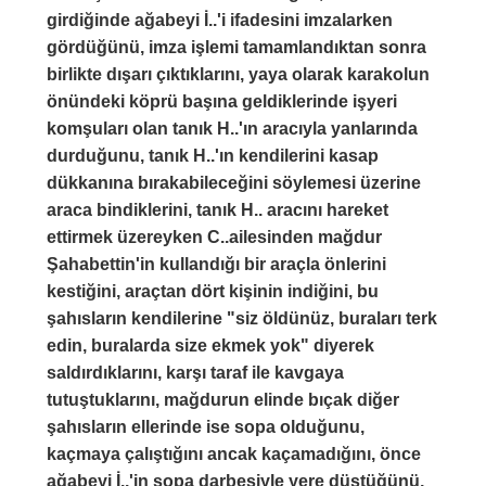
girdiğinde ağabeyi İ..'i ifadesini imzalarken
gördüğünü, imza işlemi tamamlandıktan sonra
birlikte dışarı çıktıklarını, yaya olarak karakolun
önündeki köprü başına geldiklerinde işyeri
komşuları olan tanık H..'ın aracıyla yanlarında
durduğunu, tanık H..'ın kendilerini kasap
dükkanına bırakabileceğini söylemesi üzerine
araca bindiklerini, tanık H.. aracını hareket
ettirmek üzereyken C..ailesinden mağdur
Şahabettin'in kullandığı bir araçla önlerini
kestiğini, araçtan dört kişinin indiğini, bu
şahısların kendilerine "siz öldünüz, buraları terk
edin, buralarda size ekmek yok" diyerek
saldırdıklarını, karşı taraf ile kavgaya
tutuştuklarını, mağdurun elinde bıçak diğer
şahısların ellerinde ise sopa olduğunu,
kaçmaya çalıştığını ancak kaçamadığını, önce
ağabeyi İ..'in sopa darbesiyle yere düştüğünü,