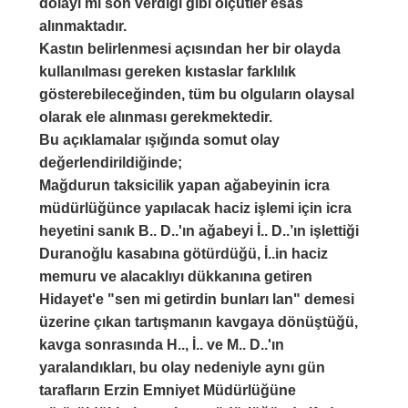
dolayı mı son verdiği gibi ölçütler esas
alınmaktadır.
Kastın belirlenmesi açısından her bir olayda
kullanılması gereken kıstaslar farklılık
gösterebileceğinden, tüm bu olguların olaysal
olarak ele alınması gerekmektedir.
Bu açıklamalar ışığında somut olay
değerlendirildiğinde;
Mağdurun taksicilik yapan ağabeyinin icra
müdürlüğünce yapılacak haciz işlemi için icra
heyetini sanık B.. D..'ın ağabeyi İ.. D..’ın işlettiği
Duranoğlu kasabına götürdüğü, İ..in haciz
memuru ve alacaklıyı dükkanına getiren
Hidayet'e "sen mi getirdin bunları lan" demesi
üzerine çıkan tartışmanın kavgaya dönüştüğü,
kavga sonrasında H.., İ.. ve M.. D..'ın
yaralandıkları, bu olay nedeniyle aynı gün
tarafların Erzin Emniyet Müdürlüğüne