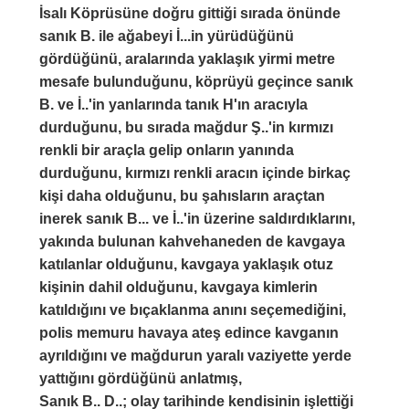
İsalı Köprüsüne doğru gittiği sırada önünde
sanık B. ile ağabeyi İ...in yürüdüğünü
gördüğünü, aralarında yaklaşık yirmi metre
mesafe bulunduğunu, köprüyü geçince sanık
B. ve İ..'in yanlarında tanık H'ın aracıyla
durduğunu, bu sırada mağdur Ş..'in kırmızı
renkli bir araçla gelip onların yanında
durduğunu, kırmızı renkli aracın içinde birkaç
kişi daha olduğunu, bu şahısların araçtan
inerek sanık B... ve İ..'in üzerine saldırdıklarını,
yakında bulunan kahvehaneden de kavgaya
katılanlar olduğunu, kavgaya yaklaşık otuz
kişinin dahil olduğunu, kavgaya kimlerin
katıldığını ve bıçaklanma anını seçemediğini,
polis memuru havaya ateş edince kavganın
ayrıldığını ve mağdurun yaralı vaziyette yerde
yattığını gördüğünü anlatmış,
Sanık B.. D..; olay tarihinde kendisinin işlettiği