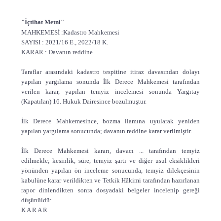
"İçtihat Metni"
MAHKEMESİ :Kadastro Mahkemesi
SAYISI : 2021/16 E., 2022/18 K.
KARAR : Davanın reddine
Taraflar arasındaki kadastro tespitine itiraz davasından dolayı
yapılan yargılama sonunda İlk Derece Mahkemesi tarafından
verilen karar, yapılan temyiz incelemesi sonunda Yargıtay
(Kapatılan) 16. Hukuk Dairesince bozulmuştur.
İlk Derece Mahkemesince, bozma ilamına uyularak yeniden
yapılan yargılama sonucunda; davanın reddine karar verilmiştir.
İlk Derece Mahkemesi kararı, davacı ... tarafından temyiz
edilmekle; kesinlik, süre, temyiz şartı ve diğer usul eksiklikleri
yönünden yapılan ön inceleme sonucunda, temyiz dilekçesinin
kabulüne karar verildikten ve Tetkik Hâkimi tarafından hazırlanan
rapor dinlendikten sonra dosyadaki belgeler incelenip gereği
düşünüldü:
K A R A R