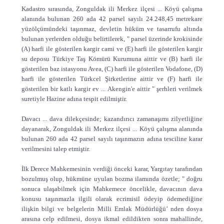
Kadastro sırasında, Zonguldak ili Merkez ilçesi ... Köyü çalışma
alanında bulunan 260 ada 42 parsel sayılı 24.248,45 metrekare
yüzölçümündeki taşınmaz, devletin hüküm ve tasarrufu altında
bulunan yerlerden olduğu belirtilerek, " parsel üzerinde krokisinde
(A) harfi ile gösterilen kargir cami ve (E) harfi ile gösterilen kargir
su deposu Türkiye Taş Kömürü Kurumuna aittir ve (B) harfi ile
gösterilen baz istasyonu Avea, (C) harfi ile gösterilen Vodafone, (D)
harfi ile gösterilen Türkcel Şirketlerine aittir ve (F) harfi ile
gösterilen bir katlı kargir ev ... Akengin'e aittir " şerhleri verilmek
suretiyle Hazine adına tespit edilmiştir.
Davacı ... dava dilekçesinde; kazandırıcı zamanaşımı zilyetliğine
dayanarak, Zonguldak ili Merkez ilçesi ... Köyü çalışma alanında
bulunan 260 ada 42 parsel sayılı taşınmazın adına tesciline karar
verilmesini talep etmiştir.
İlk Derece Mahkemesinin verdiği önceki karar, Yargıtay tarafından
bozulmuş olup, hükmüne uyulan bozma ilamında özetle; " doğru
sonuca ulaşabilmek için Mahkemece öncelikle, davacının dava
konusu taşınmazla ilgili olarak ecrimisil ödeyip ödemediğine
ilişkin bilgi ve belgelerin Milli Emlak Müdürlüğü’ nden dosya
arasına celp edilmesi, dosya ikmal edildikten sonra mahallinde,