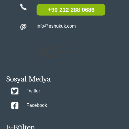
+90 212 288 0686
info@eshukuk.com
ES HUKUK BÜROSU
ÖDEME YAPMAK İÇİN
TIKLAYINIZ
Sosyal Medya
Twitter
Facebook
E-Bülten