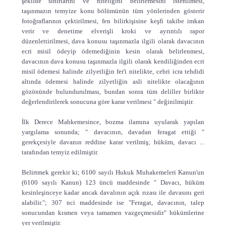
şekilde sınırlarını ve niteliğini belirlemesini istenilmesi,
taşınmazın temyize konu bölümünün tüm yönlerinden gösterir
fotoğraflarının çektirilmesi, fen bilirkişisine keşfi takibe imkan
verir ve denetime elverişli kroki ve ayrıntılı rapor
düzenlettirilmesi, dava konusu taşınmazla ilgili olarak davacının
ecri misil ödeyip ödemediğinin kesin olarak belirlenmesi,
davacının dava konusu taşınmazla ilgili olarak kendiliğinden ecri
misil ödemesi halinde zilyetliğin fer'i nitelikte, cebri icra tehdidi
altında ödemesi halinde zilyetliğin asli nitelikte olacağının
gözönünde bulundurulması, bundan sonra tüm deliller birlikte
değerlendirilerek sonucuna göre karar verilmesi " değinilmiştir.
İlk Derece Mahkemesince, bozma ilamına uyularak yapılan
yargılama sonunda; " davacının, davadan feragat ettiği "
gerekçesiyle davanın reddine karar verilmiş; hüküm, davacı ...
tarafından temyiz edilmiştir.
Belirtmek gerekir ki; 6100 sayılı Hukuk Muhakemeleri Kanun'un
(6100 sayılı Kanun) 123 üncü maddesinde " Davacı, hüküm
kesinleşinceye kadar ancak davalının açık rızası ile davasını geri
alabilir."; 307 nci maddesinde ise "Feragat, davacının, talep
sonucundan kısmen veya tamamen vazgeçmesidir" hükümlerine
yer verilmiştir.