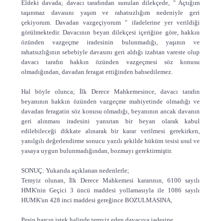
Eldeki davada; davacı tarafından sunulan dilekçede, " Açtığım
taşınmaz davasını yaşım ve rahatsızlığım nedeniyle geri
çekiyorum. Davadan vazgeçiyorum " ifadelerine yer verildiği
görülmektedir. Davacının beyan dilekçesi içeriğine göre, hakkın
özünden vazgeçme iradesinin bulunmadığı, yaşının ve
rahatsızlığının sebebiyle davasını geri aldığı izahtan vareste olup
davacı tarafın hakkın özünden vazgeçmesi söz konusu
olmadığından, davadan feragat ettiğinden bahsedilemez.
Hal böyle olunca; İlk Derece Mahkemesince, davacı tarafın
beyanının hakkın özünden vazgeçme mahiyetinde olmadığı ve
davadan feragatin söz konusu olmadığı, beyanının ancak davanın
geri alınması iradesini yansıtan bir beyan olarak kabul
edilebileceği dikkate alınarak bir karar verilmesi gerekirken,
yanılgılı değerlendirme sonucu yazılı şekilde hüküm tesisi usul ve
yasaya uygun bulunmadığından, bozmayı gerektirmiştir.
SONUÇ: Yukarıda açıklanan nedenlerle;
Temyiz olunan, İlk Derece Mahkemesi kararının, 6100 sayılı
HMK'nin Geçici 3 üncü maddesi yollamasıyla ile 1086 sayılı
HUMK'un 428 inci maddesi gereğince BOZULMASINA,
Peşin harcın istek halinde temyiz eden davacıya iadesine,