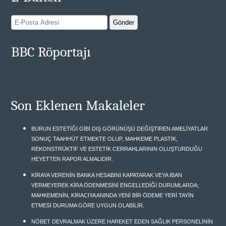
BBC Röportajı
Son Eklenen Makaleler
BURUN ESTETİĞİ GİBİ DIŞ GÖRÜNÜŞÜ DEĞİŞTİREN AMELİYATLAR
SONUÇ TAAHHÜT ETMEKTE OLUP, MAHKEME PLASTİK,
REKONSTRÜKTİF VE ESTETİK CERRAHLARININ OLUŞTURDUĞU
HEYETTEN RAPOR ALMALIDIR.
KİRAYA VERENİN BANKA HESABINI KAPATARAK VEYA IBAN
VERMEYEREK KİRA ÖDENMESİNİ ENGELLEDİĞİ DURUMLARDA;
MAHKEMENİN, KİRACIYA ANINDA YENİ BİR ÖDEME YERİ TAYİN
ETMESİ DURUMA GÖRE UYGUN OLABİLİR.
NÖBET DEVRALMAK ÜZERE HAREKET EDEN SAĞLIK PERSONELİNİN