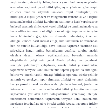
yaşlı, tarafsız, yöreyi iyi bilen, davada yararı bulunmayan şahıslar
arasından seçilecek yerel bilirkişiler, aynı yönteme göre tespit
edilecek taraf ve zilyetlik tanıkları, tespit bilirkişileri, fen
bilirkişisi, 3 kişilik jeodezi ve fotogrametri mühendisi ve 3 kişilik
ziraat mühendisi bilirkişi kurulunun katılımıyla keşif yapılması ve
bu keşif sırasında dinlenecek yerel bilirkişi ve tanıklardan, davaya
konu edilen taşınmazın niteliğinin ne olduğu, taşınmazın temyize
konu bölümünün geçmişte ne durumda bulunduğu, kime ait
olduğu, kimden nasıl intikal ettiği, kim tarafından ne zamandan
beri ne suretle kullanıldığı, dava konusu taşınmaz üzerinde asli
zilyetliğin hangi tarihte başladığının etraflıca sorulup maddi
olaylara dayalı olarak açıklattırılması, beyanlar arasında
oluşabilecek çelişkilerin gerektiğinde yüzleştirme yapılmak
suretiyle giderilmeye çalışılması, ziraatçi bilirkişi kurulundan,
taşınmazın temyize konu bölümünün toprak yapısını ve niteliğini
belirtir ve önceki tarihli ziraatçi bilirkişi raporunu irdeler şekilde
ayrıntılı ve gerekçeli rapor alınması, bilirkişi ve tanık sözlerinin
komşu parsel tutanak ve dayanaklarıyla denetlenmesi, jeodezi ve
fotogrametri uzmanı harita mühendisi bilirkişi heyetinden dosya
kapsamında yer alan hava fotoğraflarının stereoskop aletiyle
incelenmesi neticesinde, taşınmazın temyize konu bölümünün
incelenen fotoğraflara göre önceki tarihli jeodezi raporunu irdeler