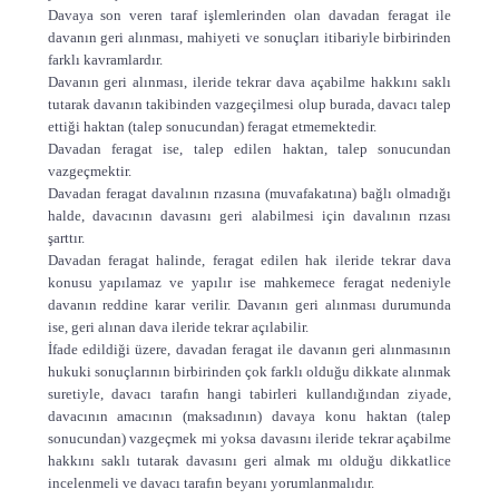
Davaya son veren taraf işlemlerinden olan davadan feragat ile
davanın geri alınması, mahiyeti ve sonuçları itibariyle birbirinden
farklı kavramlardır.
Davanın geri alınması, ileride tekrar dava açabilme hakkını saklı
tutarak davanın takibinden vazgeçilmesi olup burada, davacı talep
ettiği haktan (talep sonucundan) feragat etmemektedir.
Davadan feragat ise, talep edilen haktan, talep sonucundan
vazgeçmektir.
Davadan feragat davalının rızasına (muvafakatına) bağlı olmadığı
halde, davacının davasını geri alabilmesi için davalının rızası
şarttır.
Davadan feragat halinde, feragat edilen hak ileride tekrar dava
konusu yapılamaz ve yapılır ise mahkemece feragat nedeniyle
davanın reddine karar verilir. Davanın geri alınması durumunda
ise, geri alınan dava ileride tekrar açılabilir.
İfade edildiği üzere, davadan feragat ile davanın geri alınmasının
hukuki sonuçlarının birbirinden çok farklı olduğu dikkate alınmak
suretiyle, davacı tarafın hangi tabirleri kullandığından ziyade,
davacının amacının (maksadının) davaya konu haktan (talep
sonucundan) vazgeçmek mi yoksa davasını ileride tekrar açabilme
hakkını saklı tutarak davasını geri almak mı olduğu dikkatlice
incelenmeli ve davacı tarafın beyanı yorumlanmalıdır.