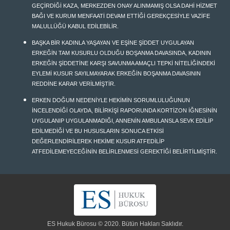
GEÇİRDİĞİ KAZA, MERKEZDEN ONAY ALINMAMIŞ OLSA DAHİ HİZMET
BAĞI VE KURUM MENFAATİ DEVAM ETTİĞİ GEREKÇESİYLE VAZİFE
MALULLÜĞÜ KABUL EDİLEBİLİR.
BAŞKA BİR KADINLA YAŞAYAN VE EŞİNE ŞİDDET UYGULAYAN
ERKEĞİN TAM KUSURLU OLDUĞU BOŞANMA DAVASINDA, KADININ
ERKEĞİN ŞİDDETİNE KARŞI SAVUNMA AMAÇLI TEPKİ NİTELİĞİNDEKİ
EYLEMİ KUSUR SAYILMAYARAK ERKEĞİN BOŞANMA DAVASININ
REDDİNE KARAR VERİLMİŞTİR.
ERKEN DOĞUM NEDENİYLE HEKİMİN SORUMLULUĞUNUN
İNCELENDİĞİ OLAYDA, BİLİRKİŞİ RAPORUNDA KORTİZON İĞNESİNİN
UYGULANIP UYGULANMADIĞI, ANNENİN AMBULANSLA SEVK EDİLİP
EDİLMEDİĞİ VE BU HUSUSLARIN SONUCA ETKİSİ
DEĞERLENDİRİLEREK HEKİME KUSUR ATFEDİLİP
ATFEDİLEMEYECEĞİNİN BELİRLENMESİ GEREKTİĞİ BELİRTİLMİŞTİR.
ES Hukuk Bürosu © 2020. Bütün Hakları Saklıdır.