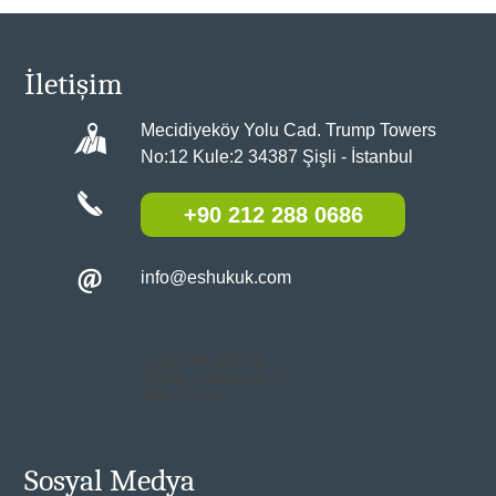
İletişim
Mecidiyeköy Yolu Cad. Trump Towers
No:12 Kule:2 34387 Şişli - İstanbul
+90 212 288 0686
info@eshukuk.com
ES HUKUK BÜROSU
ÖDEME YAPMAK İÇİN
TIKLAYINIZ
Sosyal Medya