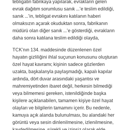
tebligatın fabrikaya yapılarak, evrakların gelen
evrak dağıtım sorumlusu sanık ...’e teslim edildiği,
sanık ...’in, tebligat evrakını katılanın haberi
olmaksızın açarak okuduktan sonra, fabrikanın
müdürü olan diğer sanık ...’e gösterdiği, evrakların
daha sonra katılana teslim edildiği olayda,
TCK'nın 134. maddesinde düzenlenen özel
hayatın gizliliğini ihlal suçunun konusunu oluşturan
özel hayat kavramı; kişinin sadece gözlerden
uzakta, başkalarıyla paylaşmadığı, kapalı kapılar
ardında, dört duvar arasındaki yaşantısı ve
mahremiyetinden ibaret değil, herkesin bilmediği
veya bilmemesi gereken, istenildiğinde başka
kişilere açıklanabilen, tamamen kişiye özel hayat
olayları ve bilgilerin tamamını içerir. Bu nedenle,
kamuya açık alanda bulunulması, bu alandaki her
görüntü veya sesin dinlenilmesine, izlenilmesine,
kaydedilmesine, sürekli ve izinsiz olarak elde