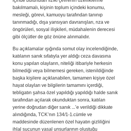
içinde bulunulan fiziki çevrenin özelliklerine
bakılmamalı, kişinin toplum içindeki konumu,
mesleği, görevi, kamuoyu tarafından tanınıp
tanınmadığı, dışa yansıyan davranışları, rıza ve
öngörüleri, sosyal ilişkileri, müdahalenin derecesi
gibi ölçütler de göz önüne alınmalıdır.
Bu açıklamalar ışığında somut olay incelendiğinde,
katılanın sanık sıfatıyla yer aldığı ceza davasına
konu yapılan olayların, niteliği itibariyle herkesin
bilmediği veya bilmemesi gereken, istenildiğinde
başka kişilere açıklanabilen, tamamen kişiye özel
hayat olayları ve bilgilerin tamamını içerdiği,
tebligatın şahsa özel yapıldığı yapıldığı halde sanık
tarafından açılarak okunduktan sonra, katılan
yerine doğrudan diğer sanık ...’e verildiği dikkate
alındığında, TCK’nın 134/1-1.cümle ve
maddesinde düzenlenen özel hayatın gizliliğini
ihlal suçunun yasal unsurlarının oluştuğu