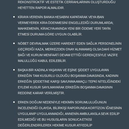
REKONSTRÜKTİF VE ESTETİK CERRAHLARININ OLUŞTURDUĞU
HEYETTEN RAPOR ALMALIDIR.
KİRAYA VERENİN BANKA HESABINI KAPATARAK VEYA IBAN
VERMEYEREK KİRA ÖDENMESİNİ ENGELLEDİĞİ DURUMLARDA;
MAHKEMENİN, KİRACIYA ANINDA YENİ BİR ÖDEME YERİ TAYİN
ETMESİ DURUMA GÖRE UYGUN OLABİLİR.
NÖBET DEVRALMAK ÜZERE HAREKET EDEN SAĞLIK PERSONELİNİN
GEÇİRDİĞİ KAZA, MERKEZDEN ONAY ALINMAMIŞ OLSA DAHİ HİZMET
BAĞI VE KURUM MENFAATİ DEVAM ETTİĞİ GEREKÇESİYLE VAZİFE
MALULLÜĞÜ KABUL EDİLEBİLİR.
BAŞKA BİR KADINLA YAŞAYAN VE EŞİNE ŞİDDET UYGULAYAN
ERKEĞİN TAM KUSURLU OLDUĞU BOŞANMA DAVASINDA, KADININ
ERKEĞİN ŞİDDETİNE KARŞI SAVUNMA AMAÇLI TEPKİ NİTELİĞİNDEKİ
EYLEMİ KUSUR SAYILMAYARAK ERKEĞİN BOŞANMA DAVASININ
REDDİNE KARAR VERİLMİŞTİR.
ERKEN DOĞUM NEDENİYLE HEKİMİN SORUMLULUĞUNUN
İNCELENDİĞİ OLAYDA, BİLİRKİŞİ RAPORUNDA KORTİZON İĞNESİNİN
UYGULANIP UYGULANMADIĞI, ANNENİN AMBULANSLA SEVK EDİLİP
EDİLMEDİĞİ VE BU HUSUSLARIN SONUCA ETKİSİ
DEĞERLENDİRİLEREK HEKİME KUSUR ATFEDİLİP