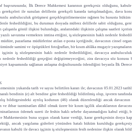
naf başvurusunda; İlk Derece Mahkemesi kararının gerekçesiz olduğunu, kabule
h gerekçeleri ile sunulan delillerin gerekçeli kararda tartışılmadığını, dava k
orunlu arabuluculuk görüşmesi gerçekleştirilmemesine rağmen bu hususta hüküm te
denle feshedildiğini, bu durumun dosyada mübrez delillerle sabit olduğunu, gerek
alışanla gönül ilişkisi bulunduğu, aralarındaki ilişkinin çalışma saatleri içeris
 yazılı savunma vermekten imtina ettiğini, iş sözleşmesinin haklı nedenle feshedil
 müdüre, pazarlama müdürlerine atılan e-posta içeriğinde, davacının cinsel organı
ölümünde samimi ve öpüştükleri fotoğrafları, bir kısım ahlâka mugayir yazışmaları
ı işçinin iş sözleşmesinin haklı nedenle feshedildiğini, davacıya arabulucul
ı nedenle feshedildiği gerçeğini değiştirmeyeceğini, zira davacıya söz konusu
niyet kapsamında sağlanan anlaşma doğrultusunda ödendiğini beyanla İlk Derece 
uç
esinin yukarıda tarih ve sayısı belirtilen kararı ile; davacının 05.01.2023 tarihl
aralı bendinin (e) alt bendine göre feshedildiği bildirilmiş olup, işveren tarafınd
ılış bildirgesindeki ayrılış kodunun (46) olarak düzenlendiği ancak davacının 
 ve ihbar tazminatları dâhil olmak üzere bir kısım işçilik alacaklarının davacın
minatlarının ödemek sureti ile feshin haklı sebebe dayanmadığını kabul ettiği, b
ece Mahkemesinin buna uygun olarak karar verdiği, karar gerekçesinin dosya kap
rektiği, ancak yargılama giderleri yönünden hatalı hüküm kurulduğu gerekçesiyl
avanın kabulü ile davacı işçinin iş sözleşmesinin fesih nedenine ilişkin olarak bildi