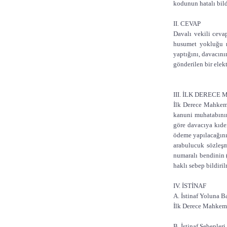
kodunun hatalı bildi
II. CEVAP
Davalı vekili ceva
husumet yokluğu ne
yaptığını, davacını
gönderilen bir elekt
III. İLK DERECE
İlk Derece Mahkemes
kanuni muhatabının
göre davacıya kıdem 
ödeme yapılacağını
arabulucuk sözleşm
numaralı bendinin (
haklı sebep bildiril
IV. İSTİNAF
A. İstinaf Yoluna B
İlk Derece Mahkemes
B. İstinaf Sebepleri