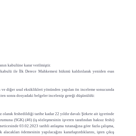
nın kabulüne karar verilmiştir.
n kabulü ile İlk Derece Mahkemesi hükmü kaldırılarak yeniden esas
tı ve diğer usul eksiklikleri yönünden yapılan ön inceleme sonucunda
kten sonra dosyadaki belgeler incelenip gereği düşünüldü:
olarak feshedildiği tarihe kadar 22 yıldır davalı Şirkete ait işyerinde
urumuna (SGK) (46) (iş sözleşmesinin işveren tarafından haksız feshi)
k neticesinde 03.02.2023 tarihli anlaşma tutanağına göre fazla çalışma,
k alacakları ödemesinin yapılacağını kararlaştırdıklarını, işten çıkış