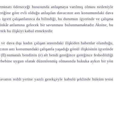
azminatı ödeneceği hususunda anlaşmaya varılmış olması nedeniyle
eriğine göre evli olduğu anlaşılan davacının astı konumundaki dava
in işyeri çalışanlarınca da bilindiği, bu durumun işyerinde ve çalışma
ı inkâr anlamına gelecek bir savunması bulunmamaktadır. Aksine, bu
ek bu ilişkiyi kabul etmektedir.
ı ve dava dışı kadın çalışan arasındaki ilişkiden haberdar olunduğu,
cının astı konumundaki çalışanla yaşadığı gönül ilişkisinin işyerinde
(II) numaralı bendinin (e) alt bendi gereğince gereğince feshedildiği
ih sebebine uygun olarak düzenlenmiş olmasında hukuka aykırı bir yön
avanın reddi yerine yazılı gerekçeyle kabulü şeklinde hüküm tesisi