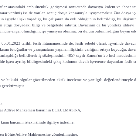
aflar arasındaki arabuluculuk görüşmesi sonucunda davacıya kıdem ve ihbar t
arar verilmiş ise de varılan sonuç dosya kapsamıyla uyuşmamaktır. Zira dosya iç
dın işçiyle ilişki yaşadığı, bu çalışanın da evli olduğunun belirtildiği, bu ilişkin
 ettiği dosyadaki bilgi ve belgelerle sabittir. Davacının da bu yöndeki iddiay
ümüne engel olmadığını, işe yansıyan olumsuz bir durum bulunmadığını beyan eder
 05.01.2023 tarihli fesih ihtarnamesinde de, fesih sebebi olarak işyerinde davac
kısım fotoğraflar ve yazışmaların yaşanan ilişkinin varlığını ortaya koyduğu, dava
anlaşıldığı belirtilerek iş sözleşmesinin 4857 sayılı Kanun'un 25 inci maddesinin 
hâlde işten ayrılış bildirgesindeki çıkış kodunun davalı işverence dayanılan fes
i ve hukuki olgular gözetilmeden eksik inceleme ve yanılgılı değerlendirmeyle d
 gerektirmiştir.
le;
lge Adliye Mahkemesi kararının BOZULMASINA,
karar harcının istek hâlinde ilgiliye iadesine,
ren Bölge Adliye Mahkemesine gönderilmesine,