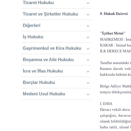
Ticaret Hukuku
Ticaret ve Şirketler Hukuku
9. Hukuk Dairesi
Diğerleri
"İçtihat Metni"
İş Hukuku
MAHKEMESİ : İstan
KARAR : İstinaf ba
Gayrimenkul ve Kira Hukuku
İLK DERECE MAHKE
Boşanma ve Aile Hukuku
Taraflar arasındaki
Kararın davalı vek
İcra ve İflas Hukuku
hakkında hüküm kur
Borçlar Hukuku
Bölge Adliye Mahkem
temyiz dilekçesinin
Medeni Usul Hukuku
I. DAVA
Davacı vekili dava 
çalıştığını, davacı
olarak bildirildiği
hafta tatili, ulusa