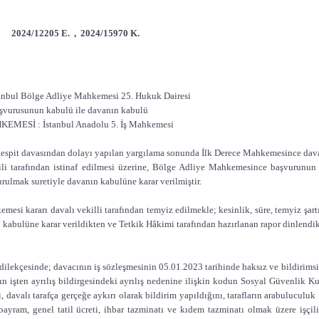
 2024/12205 E. , 2024/15970 K.
bul Bölge Adliye Mahkemesi 25. Hukuk Dairesi
şvurusunun kabulü ile davanın kabulü
MESİ : İstanbul Anadolu 5. İş Mahkemesi
 tespit davasından dolayı yapılan yargılama sonunda İlk Derece Mahkemesince dava
ili tarafından istinaf edilmesi üzerine, Bölge Adliye Mahkemesince başvurunu
ulmak suretiyle davanın kabulüne karar verilmiştir.
esi kararı davalı vekilli tarafından temyiz edilmekle; kesinlik, süre, temyiz şar
 kabulüne karar verildikten ve Tetkik Hâkimi tarafından hazırlanan rapor dinlendi
dilekçesinde; davacının iş sözleşmesinin 05.01.2023 tarihinde haksız ve bildirimsiz 
nın işten ayrılış bildirgesindeki ayrılış nedenine ilişkin kodun Sosyal Güvenlik K
ni, davalı tarafça gerçeğe aykırı olarak bildirim yapıldığını, tarafların arabuluculu
l bayram, genel tatil ücreti, ihbar tazminatı ve kıdem tazminatı olmak üzere işçili