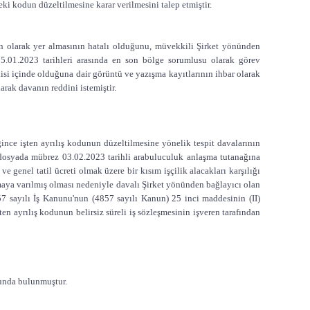
deki kodun düzeltilmesine karar verilmesini talep etmiştir.
an olarak yer almasının hatalı olduğunu, müvekkili Şirket yönünden
5.01.2023 tarihleri arasında en son bölge sorumlusu olarak görev
kisi içinde olduğuna dair görüntü ve yazışma kayıtlarının ihbar olarak
arak davanın reddini istemiştir.
ğince işten ayrılış kodunun düzeltilmesine yönelik tespit davalarının
 dosyada mübrez 03.02.2023 tarihli arabuluculuk anlaşma tutanağına
ve genel tatil ücreti olmak üzere bir kısım işçilik alacakları karşılığı
maya varılmış olması nedeniyle davalı Şirket yönünden bağlayıcı olan
7 sayılı İş Kanunu'nun (4857 sayılı Kanun) 25 inci maddesinin (II)
ten ayrılış kodunun belirsiz süreli iş sözleşmesinin işveren tarafından
sunda bulunmuştur.