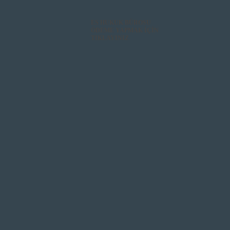
ES HUKUK BÜROSU
ÖDEME YAPMAK İÇİN
TIKLAYINIZ