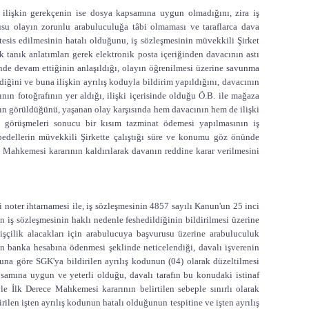
 ilişkin gerekçenin ise dosya kapsamına uygun olmadığını, zira iş
onusu olayın zorunlu arabuluculuğa tâbi olmaması ve taraflarca dava
sis edilmesinin hatalı olduğunu, iş sözleşmesinin müvekkili Şirket
 tanık anlatımları gerek elektronik posta içeriğinden davacının astı
inde devam ettiğinin anlaşıldığı, olayın öğrenilmesi üzerine savunma
diğini ve buna ilişkin ayrılış koduyla bildirim yapıldığını, davacının
nın fotoğrafının yer aldığı, ilişki içerisinde olduğu Ö.B. ile mağaza
nın görüldüğünü, yaşanan olay karşısında hem davacının hem de ilişki
uk görüşmeleri sonucu bir kısım tazminat ödemesi yapılmasının iş
 bedellerin müvekkili Şirkette çalıştığı süre ve konumu göz önünde
Mahkemesi kararının kaldırılarak davanın reddine karar verilmesini
i noter ihtarnamesi ile, iş sözleşmesinin 4857 sayılı Kanun'un 25 inci
an iş sözleşmesinin haklı nedenle feshedildiğinin bildirilmesi üzerine
işçilik alacakları için arabulucuya başvurusu üzerine arabuluculuk
ın banka hesabına ödenmesi şeklinde neticelendiği, davalı işverenin
una göre SGK'ya bildirilen ayrılış kodunun (04) olarak düzeltilmesi
samına uygun ve yeterli olduğu, davalı tarafın bu konudaki istinaf
e İlk Derece Mahkemesi kararının belirtilen sebeple sınırlı olarak
rilen işten ayrılış kodunun hatalı olduğunun tespitine ve işten ayrılış