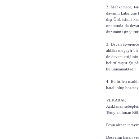
2. Mahkemece, tar
davanın kabulüne k
dışı Ö.B. isimli ka
ortamında da devam
durumun işin yürüt
3. Davalı işverence
ahlâka mugayir bir 
de devam ettiğinin 
belirtilmiştir. Şu 
bulunmamaktadır.
4. Belirtilen madd
hatalı olup bozmayı
VI. KARAR
Açıklanan sebepler
Temyiz olunan Bö
Peşin alınan temyiz 
Dosyanın kararı ve