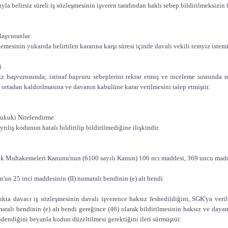
la belirsiz süreli iş sözleşmesinin işveren tarafından haklı sebep bildirilmeksizin fe
Başvuranlar
esinin yukarıda belirtilen kararına karşı süresi içinde davalı vekili temyiz iste
i
iz başvurusunda; istinaf başvuru sebeplerini tekrar etmiş ve inceleme sırasında
 ortadan kaldırılmasına ve davanın kabulüne karar verilmesini talep etmiştir.
ukuki Nitelendirme
rılış kodunun hatalı bildirilip bildirilmediğine ilişkindir.
uk Muhakemeleri Kanunu'nun (6100 sayılı Kanun) 106 ncı maddesi, 369 uncu maddesi
n'un 25 inci maddesinin (II) numaralı bendinin (e) alt bendi.
kta davacı iş sözleşmesinin davalı işverence haksız feshedildiğini, SGK'ya veril
maralı bendinin (e) alt bendi gereğince (46) olarak bildirilmesinin haksız ve da
ödendiğini beyanla kodun düzeltilmesi gerektiğini ileri sürmüştür.