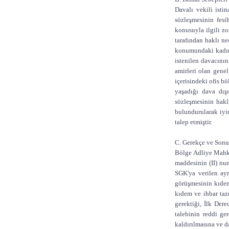
Davalı vekili isti
sözleşmesinin fesi
konusuyla ilgili z
tarafından haklı ne
konumundaki kadın ç
istenilen davacının
amirleri olan genel
içerisindeki ofis b
yaşadığı dava dış
sözleşmesinin hakl
bulundurularak iyi
talep etmiştir.
C. Gerekçe ve Son
Bölge Adliye Mahkem
maddesinin (II) num
SGK'ya verilen ayr
görüşmesinin kıdem
kıdem ve ihbar taz
gerektiği, İlk Der
talebinin reddi ge
kaldırılmasına ve d