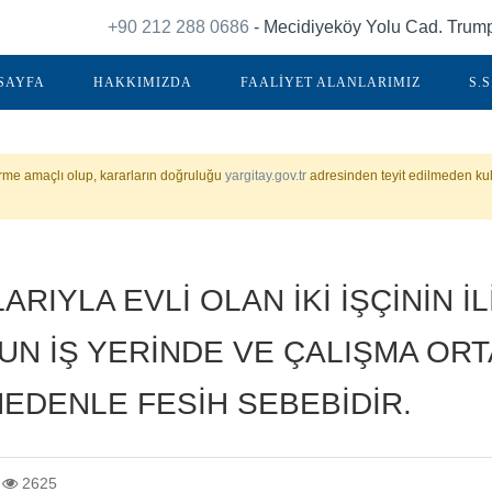
+90 212 288 0686
- Mecidiyeköy Yolu Cad. Trump 
SAYFA
HAKKIMIZDA
FAALİYET ALANLARIMIZ
S.S
irme amaçlı olup, kararların doğruluğu
yargitay.gov.tr
adresinden teyit edilmeden kul
RIYLA EVLİ OLAN İKİ İŞÇİNİN İ
N İŞ YERİNDE VE ÇALIŞMA ORT
NEDENLE FESİH SEBEBİDİR.
2625