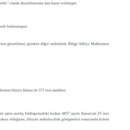
shi '' olarak düzeltilmesine dair karar verilmiştir.
minde bulunmuştur.
 resen gözetilmesi gereken diğer nedenlerle Bölge Adliye Mahkemesi
nin birinci fıkrası ile 371 inci maddesi.
en işten ayrılış bildirgesindeki kodun 4857 sayılı Kanun'un 25 inci
yanaksız olduğunu, ihtiyari arabuluculuk görüşmeleri sonucunda kıdem