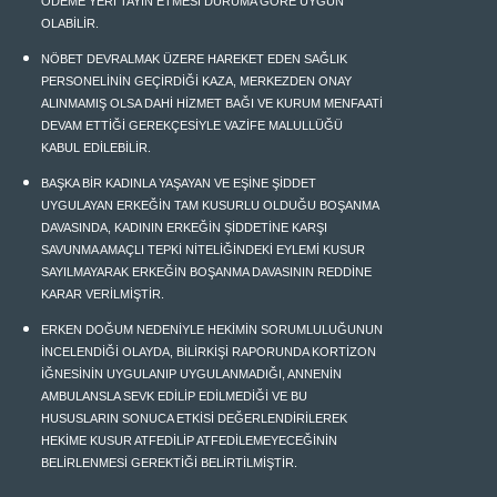
ÖDEME YERİ TAYİN ETMESİ DURUMA GÖRE UYGUN
OLABİLİR.
NÖBET DEVRALMAK ÜZERE HAREKET EDEN SAĞLIK
PERSONELİNİN GEÇİRDİĞİ KAZA, MERKEZDEN ONAY
ALINMAMIŞ OLSA DAHİ HİZMET BAĞI VE KURUM MENFAATİ
DEVAM ETTİĞİ GEREKÇESİYLE VAZİFE MALULLÜĞÜ
KABUL EDİLEBİLİR.
BAŞKA BİR KADINLA YAŞAYAN VE EŞİNE ŞİDDET
UYGULAYAN ERKEĞİN TAM KUSURLU OLDUĞU BOŞANMA
DAVASINDA, KADININ ERKEĞİN ŞİDDETİNE KARŞI
SAVUNMA AMAÇLI TEPKİ NİTELİĞİNDEKİ EYLEMİ KUSUR
SAYILMAYARAK ERKEĞİN BOŞANMA DAVASININ REDDİNE
KARAR VERİLMİŞTİR.
ERKEN DOĞUM NEDENİYLE HEKİMİN SORUMLULUĞUNUN
İNCELENDİĞİ OLAYDA, BİLİRKİŞİ RAPORUNDA KORTİZON
İĞNESİNİN UYGULANIP UYGULANMADIĞI, ANNENİN
AMBULANSLA SEVK EDİLİP EDİLMEDİĞİ VE BU
HUSUSLARIN SONUCA ETKİSİ DEĞERLENDİRİLEREK
HEKİME KUSUR ATFEDİLİP ATFEDİLEMEYECEĞİNİN
BELİRLENMESİ GEREKTİĞİ BELİRTİLMİŞTİR.