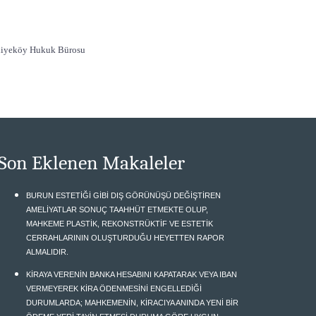
idiyeköy Hukuk Bürosu
Son Eklenen Makaleler
BURUN ESTETİĞİ GİBİ DIŞ GÖRÜNÜŞÜ DEĞİŞTİREN
AMELİYATLAR SONUÇ TAAHHÜT ETMEKTE OLUP,
MAHKEME PLASTİK, REKONSTRÜKTİF VE ESTETİK
CERRAHLARININ OLUŞTURDUĞU HEYETTEN RAPOR
ALMALIDIR.
KİRAYA VERENİN BANKA HESABINI KAPATARAK VEYA IBAN
VERMEYEREK KİRA ÖDENMESİNİ ENGELLEDİĞİ
DURUMLARDA; MAHKEMENİN, KİRACIYA ANINDA YENİ BİR