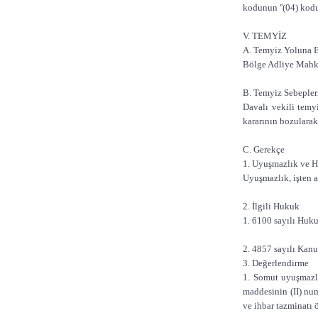
kodunun ''(04) koduy
V. TEMYİZ
A. Temyiz Yoluna 
Bölge Adliye Mahkem
B. Temyiz Sebepler
Davalı vekili temy
kararının bozularak
C. Gerekçe
1. Uyuşmazlık ve H
Uyuşmazlık, işten ay
2. İlgili Hukuk
1. 6100 sayılı Huk
2. 4857 sayılı Kanu
3. Değerlendirme
1. Somut uyuşmazlı
maddesinin (II) nu
ve ihbar tazminatı 