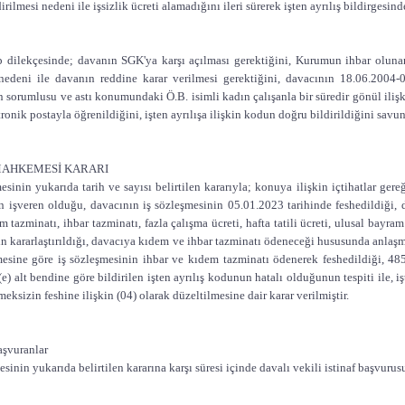
rilmesi nedeni ile işsizlik ücreti alamadığını ileri sürerek işten ayrılış bildirgesin
p dilekçesinde; davanın SGK'ya karşı açılması gerektiğini, Kurumun ihbar olun
deni ile davanın reddine karar verilmesi gerektiğini, davacının 18.06.2004-0
n sorumlusu ve astı konumundaki Ö.B. isimli kadın çalışanla bir süredir gönül iliş
ronik postayla öğrenildiğini, işten ayrılışa ilişkin kodun doğru bildirildiğini savun
 MAHKEMESİ KARARI
inin yukarıda tarih ve sayısı belirtilen kararıyla; konuya ilişkin içtihatlar gere
 işveren olduğu, davacının iş sözleşmesinin 05.01.2023 tarihinde feshedildiği,
tazminatı, ihbar tazminatı, fazla çalışma ücreti, hafta tatili ücreti, ulusal bayram 
n kararlaştırıldığı, davacıya kıdem ve ihbar tazminatı ödeneceği hususunda anlaş
esine göre iş sözleşmesinin ihbar ve kıdem tazminatı ödenerek feshedildiği, 485
e) alt bendine göre bildirilen işten ayrılış kodunun hatalı olduğunun tespiti ile, iş
meksizin feshine ilişkin (04) olarak düzeltilmesine dair karar verilmiştir.
aşvuranlar
inin yukarıda belirtilen kararına karşı süresi içinde davalı vekili istinaf başvuru