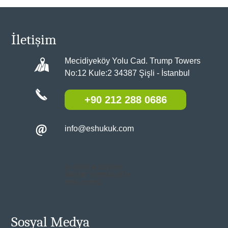
İletişim
Mecidiyeköy Yolu Cad. Trump Towers
No:12 Kule:2 34387 Şişli - İstanbul
+90 212 288 0686
info@eshukuk.com
ES HUKUK BÜROSU
ÖDEME YAPMAK İÇİN
TIKLAYINIZ
Sosyal Medya