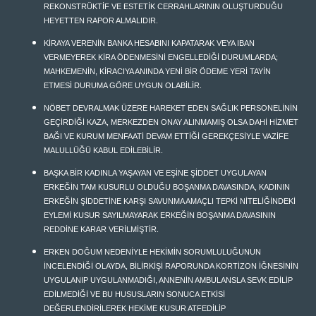
REKONSTRÜKTİF VE ESTETİK CERRAHLARININ OLUŞTURDUĞU
HEYETTEN RAPOR ALMALIDIR.
KİRAYA VERENİN BANKA HESABINI KAPATARAK VEYA IBAN
VERMEYEREK KİRA ÖDENMESİNİ ENGELLEDİĞİ DURUMLARDA;
MAHKEMENİN, KİRACIYA ANINDA YENİ BİR ÖDEME YERİ TAYİN
ETMESİ DURUMA GÖRE UYGUN OLABİLİR.
NÖBET DEVRALMAK ÜZERE HAREKET EDEN SAĞLIK PERSONELİNİN
GEÇİRDİĞİ KAZA, MERKEZDEN ONAY ALINMAMIŞ OLSA DAHİ HİZMET
BAĞI VE KURUM MENFAATİ DEVAM ETTİĞİ GEREKÇESİYLE VAZİFE
MALULLÜĞÜ KABUL EDİLEBİLİR.
BAŞKA BİR KADINLA YAŞAYAN VE EŞİNE ŞİDDET UYGULAYAN
ERKEĞİN TAM KUSURLU OLDUĞU BOŞANMA DAVASINDA, KADININ
ERKEĞİN ŞİDDETİNE KARŞI SAVUNMA AMAÇLI TEPKİ NİTELİĞİNDEKİ
EYLEMİ KUSUR SAYILMAYARAK ERKEĞİN BOŞANMA DAVASININ
REDDİNE KARAR VERİLMİŞTİR.
ERKEN DOĞUM NEDENİYLE HEKİMİN SORUMLULUĞUNUN
İNCELENDİĞİ OLAYDA, BİLİRKİŞİ RAPORUNDA KORTİZON İĞNESİNİN
UYGULANIP UYGULANMADIĞI, ANNENİN AMBULANSLA SEVK EDİLİP
EDİLMEDİĞİ VE BU HUSUSLARIN SONUCA ETKİSİ
DEĞERLENDİRİLEREK HEKİME KUSUR ATFEDİLİP