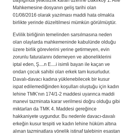
başlığında yetkisizlik kararı üzerine Bakırköy 1. Aile
Mahkemesine dosyanın geliş tarihi olan
01/08/2016 olarak yazılması maddi hata olmakla
birlikte yerinde düzeltilmesi mümkün görülmüştür.
Evlilik birliğinin temelinden sarsılmasına neden
olan olaylarda mahkemeninde kabulünde olduğu
üzere birlik görevlerini yerine getirmeyen, evin
zorunlu faturalarını ödemeyen ve aboneliklerini
iptal eden, Ş....n E....i isimli bayan ile kaçan ve
ondan çocuk sahibi olan erkek tam kusurludur.
Davalı-davacı kadına yüklenebilecek bir kusur
ispat edilemediğinden koşulları oluştuğu için kadın
lehine TMK'nın 174/1-2 maddesi uyarınca maddi
manevi tazminata karar verilmesi doğru olduğu gibi
miktarları da TMK 4. Maddesi gereğince
hakkaniyete uygundur. Bu nedenle davacı-davalı
erkeğin kusur tespiti ve kadın lehine hüküm altına
alınan tazminatlara yönelik istinaf talebinin esastan