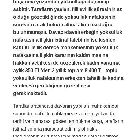
boşanma yüzünden yoksulluğa düşeceği
sabittir. Tarafların yaşları, fiili evlilik süresinin az
olduğu gözetildiğinde yoksulluk nafakasının
süresiz olarak hüküm altına alınması doğru
bulunmamıştır. Davacı-davalı erkeğin yoksulluk
nafakasına ilişkin istinaf talebinin ise kısmen
kabulü ile ilk derece mahkemesinin yoksulluk
nafakasına ilişkin kararının kaldırılmasına,
hakkaniyet ilkesi de gözetilerek kadın yararına
aylık 350 TL'den 2 yıllık toplam 8.400 TL toplu
yoksulluk nafakasının erkekten tahsili ile kadına
verilmesi gerektiğinin gözetilmesi
gerekmektedir.
Taraflar arasındaki davanın yapılan muhakemesi
sonunda mahalli mahkemece verilen, yukarıda
tarihi ve numarası gösterilen hükme karşı, tarafların
istinaf yoluna müracaat edilmiş olmakla,
incelemenin duruşma yapılmadan karar verilmesi