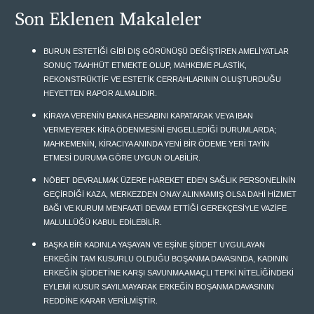
Son Eklenen Makaleler
BURUN ESTETİĞİ GİBİ DIŞ GÖRÜNÜŞÜ DEĞİŞTİREN AMELİYATLAR
SONUÇ TAAHHÜT ETMEKTE OLUP, MAHKEME PLASTİK,
REKONSTRÜKTİF VE ESTETİK CERRAHLARININ OLUŞTURDUĞU
HEYETTEN RAPOR ALMALIDIR.
KİRAYA VERENİN BANKA HESABINI KAPATARAK VEYA IBAN
VERMEYEREK KİRA ÖDENMESİNİ ENGELLEDİĞİ DURUMLARDA;
MAHKEMENİN, KİRACIYA ANINDA YENİ BİR ÖDEME YERİ TAYİN
ETMESİ DURUMA GÖRE UYGUN OLABİLİR.
NÖBET DEVRALMAK ÜZERE HAREKET EDEN SAĞLIK PERSONELİNİN
GEÇİRDİĞİ KAZA, MERKEZDEN ONAY ALINMAMIŞ OLSA DAHİ HİZMET
BAĞI VE KURUM MENFAATİ DEVAM ETTİĞİ GEREKÇESİYLE VAZİFE
MALULLÜĞÜ KABUL EDİLEBİLİR.
BAŞKA BİR KADINLA YAŞAYAN VE EŞİNE ŞİDDET UYGULAYAN
ERKEĞİN TAM KUSURLU OLDUĞU BOŞANMA DAVASINDA, KADININ
ERKEĞİN ŞİDDETİNE KARŞI SAVUNMA AMAÇLI TEPKİ NİTELİĞİNDEKİ
EYLEMİ KUSUR SAYILMAYARAK ERKEĞİN BOŞANMA DAVASININ
REDDİNE KARAR VERİLMİŞTİR.