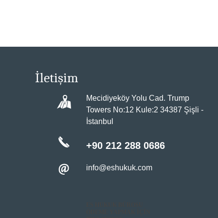
İletişim
Mecidiyeköy Yolu Cad. Trump
Towers No:12 Kule:2 34387 Şişli -
İstanbul
+90 212 288 0686
info@eshukuk.com
ES HUKUK BÜROSU
ÖDEME YAPMAK İÇİN