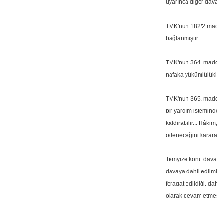
uyarınca diğer dava
TMK'nun 182/2 madd
bağlanmıştır.
TMK'nun 364. madde
nafaka yükümlülükle
TMK'nun 365. maddes
bir yardım istemind
kaldırabilir... Hâk
ödeneceğini karara b
Temyize konu davada;
davaya dahil edilmi
feragat edildiği, d
olarak devam etmesi