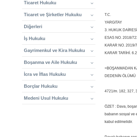
Ticaret Hukuku
Ticaret ve Şirketler Hukuku
T.C.
YARGITAY
Diğerleri
3. HUKUK DAİRES
ESAS NO. 2018/72
İş Hukuku
KARAR NO. 2019/
Gayrimenkul ve Kira Hukuku
KARAR TARİHİ. 6.2
Boşanma ve Aile Hukuku
>BOŞANMADAN KAY
İcra ve İflas Hukuku
DEDENİN ÖLÜMÜ
Borçlar Hukuku
4721/m. 182, 327, 
Medeni Usul Hukuku
ÖZET : Dava, boşanm
babanın sosyal ve e
kabul edilmelidir.