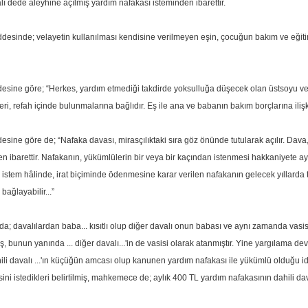
lı dede aleyhine açılmış yardım nafakası isteminden ibarettir.
esinde; velayetin kullanılması kendisine verilmeyen eşin, çocuğun bakım ve eğit
sine göre; “Herkes, yardım etmediği takdirde yoksulluğa düşecek olan üstsoyu ve 
ri, refah içinde bulunmalarına bağlıdır. Eş ile ana ve babanın bakım borçlarına ilişk
ine göre de; “Nafaka davası, mirasçılıktaki sıra göz önünde tutularak açılır. Dava,
en ibarettir. Nafakanın, yükümlülerin bir veya bir kaçından istenmesi hakkaniyete a
im, istem hâlinde, irat biçiminde ödenmesine karar verilen nafakanın gelecek yıllard
ağlayabilir...”
 davalılardan baba... kısıtlı olup diğer davalı onun babası ve aynı zamanda vasisidir.
ş, bunun yanında ... diğer davalı...'in de vasisi olarak atanmıştır. Yine yargılama 
ahili davalı ...'ın küçüğün amcası olup kanunen yardım nafakası ile yükümlü olduğu 
ni istedikleri belirtilmiş, mahkemece de; aylık 400 TL yardım nafakasının dahili dav