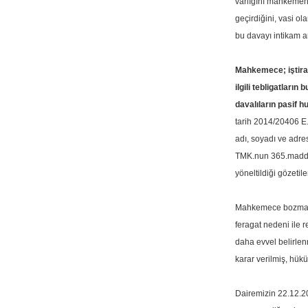
varlığını mahkemen
geçirdiğini, vasi o
bu davayı intikam am
Mahkemece; iştirak
ilgili tebligatların
davalıların pasif 
tarih 2014/20406 E. -
adı, soyadı ve adres
TMK.nun 365.maddesi
yöneltildiği gözetil
Mahkemece bozma ila
feragat nedeni ile 
daha evvel belirlen
karar verilmiş, hüküm
Dairemizin 22.12.20