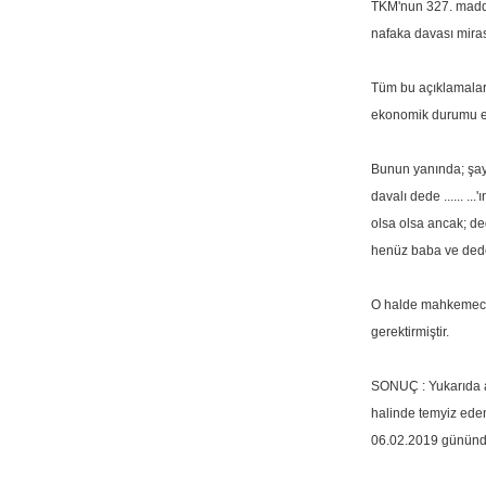
TKM'nun 327. maddes
nafaka davası mirasç
Tüm bu açıklamalar 
ekonomik durumu elv
Bunun yanında; şay
davalı dede ...... 
olsa olsa ancak; de
henüz baba ve dede
O halde mahkemece;
gerektirmiştir.
SONUÇ : Yukarıda a
halinde temyiz ede
06.02.2019 gününde o