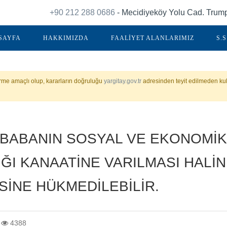
+90 212 288 0686
- Mecidiyeköy Yolu Cad. Trump 
SAYFA
HAKKIMIZDA
FAALİYET ALANLARIMIZ
S.S
irme amaçlı olup, kararların doğruluğu
yargitay.gov.tr
adresinden teyit edilmeden kul
 BABANIN SOSYAL VE EKONOMİ
ĞI KANAATİNE VARILMASI HALİ
İNE HÜKMEDİLEBİLİR.
4388