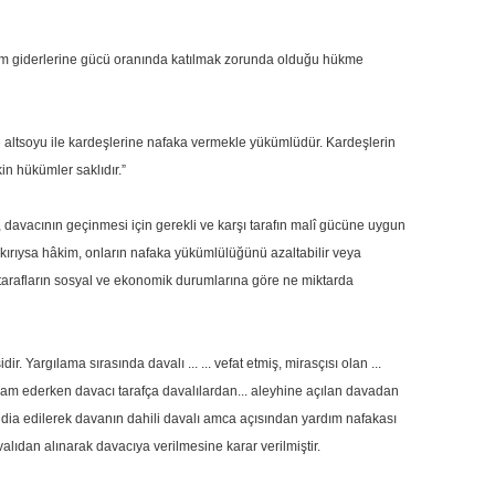
im giderlerine gücü oranında katılmak zorunda olduğu hükme
altsoyu ile kardeşlerine nafaka vermekle yükümlüdür. Kardeşlerin
in hükümler saklıdır.”
 davacının geçinmesi için gerekli ve karşı tarafın malî gücüne uygun
ykırıysa hâkim, onların nafaka yükümlülüğünü azaltabilir veya
a tarafların sosyal ve ekonomik durumlarına göre ne miktarda
 Yargılama sırasında davalı ... ... vefat etmiş, mirasçısı olan ...
devam ederken davacı tarafça davalılardan... aleyhine açılan davadan
iddia edilerek davanın dahili davalı amca açısından yardım nafakası
alıdan alınarak davacıya verilmesine karar verilmiştir.