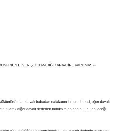
UMUNUN ELVERİŞLİ OLMADIĞI KANAATİNE VARILMASI--
 yükümlüsü olan davalı babadan nafakanın talep edilmesi, eğer davalı
e tutularak diğer davalı dededen nafaka talebinde bulunulabileceği