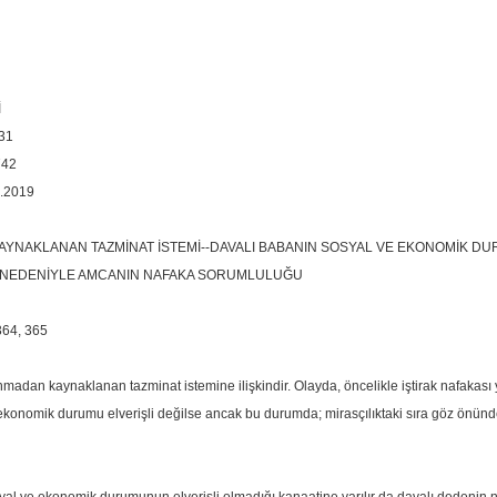
İ
31
742
.2019
NAKLANAN TAZMİNAT İSTEMİ--DAVALI BABANIN SOSYAL VE EKONOMİK DUR
 NEDENİYLE AMCANIN NAFAKA SORUMLULUĞU
364, 365
adan kaynaklanan tazminat istemine ilişkindir. Olayda, öncelikle iştirak nafakası
konomik durumu elverişli değilse ancak bu durumda; mirasçılıktaki sıra göz önünd