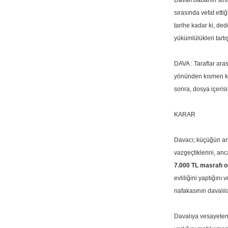
Davalı babanın sos
sırasında vefat et
tarihe kadar ki, de
yükümlülükleri tart
DAVA : Taraflar ara
yönünden kısmen kab
sonra, dosya içeris
KARAR
Davacı; küçüğün ann
vazgeçtiklerini, an
7.000 TL masrafı 
evliliğini yaptığın
nafakasının davalıla
Davalıya vesayeten, 