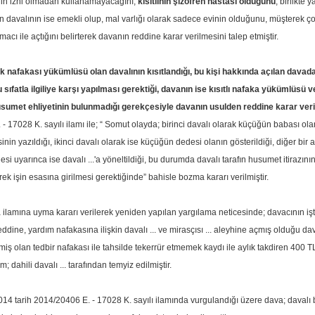
in izni olmadan kullanamayacağını,
kısıtlının şizofren hastası olduğunu
, birlikte 
lan davalının ise emekli olup, mal varlığı olarak sadece evinin olduğunu, müşterek 
acı ile açtığını belirterek davanın reddine karar verilmesini talep etmiştir.
 nafakası yükümlüsü olan davalının kısıtlandığı, bu kişi hakkında açılan davada 
 bu sıfatla ilgiliye karşı yapılması gerektiği, davanın ise kısıtlı nafaka yükümlüsü
husumet ehliyetinin bulunmadığı gerekçesiyle davanın usulden reddine karar veri
 17028 K. sayılı ilamı ile; “ Somut olayda; birinci davalı olarak küçüğün babası olan kıs
inin yazıldığı, ikinci davalı olarak ise küçüğün dedesi olanın gösterildiği, diğer bi
 uyarınca ise davalı ...'a yöneltildiği, bu durumda davalı tarafın husumet itiraz
erek işin esasına girilmesi gerektiğinde” bahisle bozma kararı verilmiştir.
mına uyma kararı verilerek yeniden yapılan yargılama neticesinde; davacının iştir
reddine, yardım nafakasına ilişkin davalı ... ve mirasçısı ... aleyhine açmış olduğu
miş olan tedbir nafakası ile tahsilde tekerrür etmemek kaydı ile aylık takdiren 400 
; dahili davalı ... tarafından temyiz edilmiştir.
14 tarih 2014/20406 E. - 17028 K. sayılı ilamında vurgulandığı üzere dava; davalı