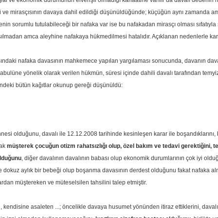
yal ve ekonomik durumunun elverişli olmadığı kanaatine varılır da davalı dedenin
tiği ve mirasçısının davaya dahil edildiği düşünüldüğünde; küçüğün aynı zamanda 
denin sorumlu tutulabileceği bir nafaka var ise bu nafakadan mirasçı olması sıfatı
ışılmadan amca aleyhine nafakaya hükmedilmesi hatalıdır. Açıklanan nedenlerle kar
sındaki nafaka davasının mahkemece yapılan yargılaması sonucunda, davanın davalı
ulüne yönelik olarak verilen hükmün, süresi içinde dahili davalı tarafından temyiz
indeki bütün kağıtlar okunup gereği düşünüldü:
esi olduğunu, davalı ile 12.12.2008 tarihinde kesinleşen karar ile boşandıklarını,
cak
müşterek çocuğun otizm rahatsızlığı olup, özel bakım ve tedavi gerektiğini, te
olduğunu
, diğer davalının davalının babası olup ekonomik durumlarının çok iyi olduğun
ı ve dokuz aylık bir bebeği olup boşanma davasının derdest olduğunu fakat nafaka al
rdan müştereken ve müteselsilen tahsilini talep etmiştir.
kendisine asaleten ...; öncelikle davaya husumet yönünden itiraz ettiklerini, davalı .