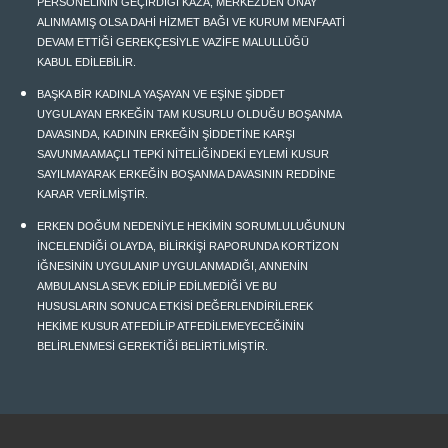
PERSONELİNİN GEÇİRDİĞİ KAZA, MERKEZDEN ONAY
ALINMAMIŞ OLSA DAHİ HİZMET BAĞI VE KURUM MENFAATİ
DEVAM ETTİĞİ GEREKÇESİYLE VAZİFE MALULLÜĞÜ
KABUL EDİLEBİLİR.
BAŞKA BİR KADINLA YAŞAYAN VE EŞİNE ŞİDDET
UYGULAYAN ERKEĞİN TAM KUSURLU OLDUĞU BOŞANMA
DAVASINDA, KADININ ERKEĞİN ŞİDDETİNE KARŞI
SAVUNMA AMAÇLI TEPKİ NİTELİĞİNDEKİ EYLEMİ KUSUR
SAYILMAYARAK ERKEĞİN BOŞANMA DAVASININ REDDİNE
KARAR VERİLMİŞTİR.
ERKEN DOĞUM NEDENİYLE HEKİMİN SORUMLULUĞUNUN
İNCELENDİĞİ OLAYDA, BİLİRKİŞİ RAPORUNDA KORTİZON
İĞNESİNİN UYGULANIP UYGULANMADIĞI, ANNENİN
AMBULANSLA SEVK EDİLİP EDİLMEDİĞİ VE BU
HUSUSLARIN SONUCA ETKİSİ DEĞERLENDİRİLEREK
HEKİME KUSUR ATFEDİLİP ATFEDİLEMEYECEĞİNİN
BELİRLENMESİ GEREKTİĞİ BELİRTİLMİŞTİR.