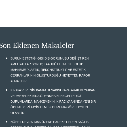
Son Eklenen Makaleler
BURUN ESTETİĞİ GİBİ DIŞ GÖRÜNÜŞÜ DEĞİŞTİREN
AMELİYATLAR SONUÇ TAAHHÜT ETMEKTE OLUP,
MAHKEME PLASTİK, REKONSTRÜKTİF VE ESTETİK
CERRAHLARININ OLUŞTURDUĞU HEYETTEN RAPOR
ALMALIDIR.
KİRAYA VERENİN BANKA HESABINI KAPATARAK VEYA IBAN
VERMEYEREK KİRA ÖDENMESİNİ ENGELLEDİĞİ
DURUMLARDA; MAHKEMENİN, KİRACIYA ANINDA YENİ BİR
ÖDEME YERİ TAYİN ETMESİ DURUMA GÖRE UYGUN
OLABİLİR.
NÖBET DEVRALMAK ÜZERE HAREKET EDEN SAĞLIK