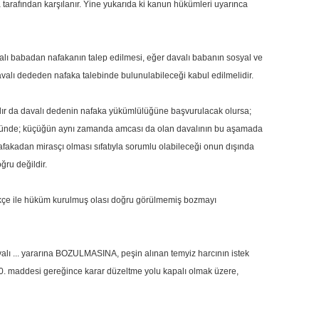
tarafından karşılanır. Yine yukarıda ki kanun hükümleri uyarınca
valı babadan nafakanın talep edilmesi, eğer davalı babanın sosyal ve
valı dededen nafaka talebinde bulunulabileceği kabul edilmelidir.
lır da davalı dedenin nafaka yükümlülüğüne başvurulacak olursa;
şünüldüğünde; küçüğün aynı zamanda amcası da olan davalının bu aşamada
afakadan mirasçı olması sıfatıyla sorumlu olabileceği onun dışında
ru değildir.
ekçe ile hüküm kurulmuş olası doğru görülmemiş bozmayı
 ... yararına BOZULMASINA, peşin alınan temyiz harcının istek
0. maddesi gereğince karar düzeltme yolu kapalı olmak üzere,