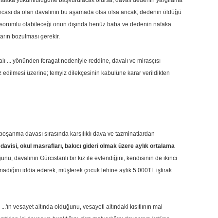
 nafaka yükümlülüğüne başvurulacak olursa; davalı dedenin yargılama
amcası da olan davalının bu aşamada olsa olsa ancak; dedenin öldüğü
yla sorumlu olabileceği onun dışında henüz baba ve dedenin nafaka
arın bozulması gerekir.
 ... yönünden feragat nedeniyle reddine, davalı ve mirasçısı
 edilmesi üzerine; temyiz dilekçesinin kabulüne karar verildikten
 boşanma davası sırasında karşılıklı dava ve tazminatlardan
davisi, okul masrafları, bakıcı gideri olmak üzere aylık ortalama
u, davalının Gürcistanlı bir kız ile evlendiğini, kendisinin de ikinci
madığını iddia ederek, müşterek çocuk lehine aylık 5.000TL iştirak
..'ın vesayet altında olduğunu, vesayeti altındaki kısıtlının mal