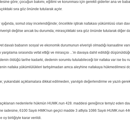
ine göre; çocuğun bakımı, eğitimi ve korunması için gerekli giderler ana ve baba 
ılıktaki sıra göz önünde tutularak açılır.
ışığında, somut olay incelendiğinde; öncelikle iştirak nafakası yükümlüsü olan da
erişli değilse ancak bu durumda; mirasçılıktaki sıra göz önünde tutularak diğer da
et davalı babanın sosyal ve ekonomik durumunun elverişli olmadığı kanaatine varı
...'ın yargılama sırasında vefat ettiği ve mirasçısı ...'ın davaya dahil edildiği dü
denin öldüğü tarihe kadarki, dedenin sorumlu tutulabileceği bir nafaka var ise bu n
nin nafaka yükümlülükleri tartışılmadan amca aleyhine nafakaya hükmedilmesi doğ
 yukarıdaki açıklamalara dikkat edilmeden, yanılgılı değerlendirme ve yazılı ger
çıklanan nedenlerle hükmün HUMK.nun 428. maddesi gereğince temyiz eden davalı
ne iadesine, 6100 Sayılı HMK'nun geçici madde 3 atfıyla 1086 Sayılı HUMK.nun 44
y birliğiyle karar verildi.