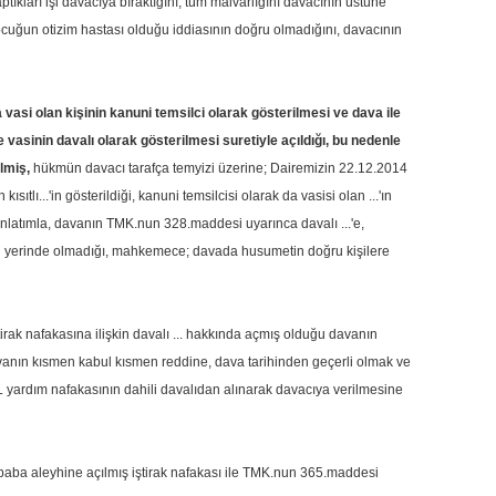
yaptıkları işi davacıya bıraktığını, tüm malvarlığını davacının üstüne
çocuğun otizim hastası olduğu iddiasının doğru olmadığını, davacının
vasi olan kişinin kanuni temsilci olarak gösterilmesi ve dava ile
 ve vasinin davalı olarak gösterilmesi suretiyle açıldığı, bu nedenle
lmiş,
hükmün davacı tarafça temyizi üzerine; Dairemizin 22.12.2014
ıtlı...'in gösterildiği, kanuni temsilcisi olarak da vasisi olan ...'ın
r anlatımla, davanın TMK.nun 328.maddesi uyarınca davalı ...'e,
ının yerinde olmadığı, mahkemece; davada husumetin doğru kişilere
ak nafakasına ilişkin davalı ... hakkında açmış olduğu davanın
 davanın kısmen kabul kısmen reddine, dava tarihinden geçerli olmak ve
TL yardım nafakasının dahili davalıdan alınarak davacıya verilmesine
 baba aleyhine açılmış iştirak nafakası ile TMK.nun 365.maddesi