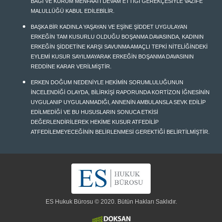
BAĞI VE KURUM MENFAATİ DEVAM ETTİĞİ GEREKÇESİYLE VAZİFE
MALULLÜĞÜ KABUL EDİLEBİLİR.
BAŞKA BİR KADINLA YAŞAYAN VE EŞİNE ŞİDDET UYGULAYAN
ERKEĞİN TAM KUSURLU OLDUĞU BOŞANMA DAVASINDA, KADININ
ERKEĞİN ŞİDDETİNE KARŞI SAVUNMA AMAÇLI TEPKİ NİTELİĞİNDEKİ
EYLEMİ KUSUR SAYILMAYARAK ERKEĞİN BOŞANMA DAVASININ
REDDİNE KARAR VERİLMİŞTİR.
ERKEN DOĞUM NEDENİYLE HEKİMİN SORUMLULUĞUNUN
İNCELENDİĞİ OLAYDA, BİLİRKİŞİ RAPORUNDA KORTİZON İĞNESİNİN
UYGULANIP UYGULANMADIĞI, ANNENİN AMBULANSLA SEVK EDİLİP
EDİLMEDİĞİ VE BU HUSUSLARIN SONUCA ETKİSİ
DEĞERLENDİRİLEREK HEKİME KUSUR ATFEDİLİP
ATFEDİLEMEYECEĞİNİN BELİRLENMESİ GEREKTİĞİ BELİRTİLMİŞTİR.
ES Hukuk Bürosu © 2020. Bütün Hakları Saklıdır.