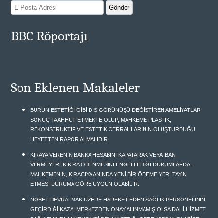
BBC Röportajı
Son Eklenen Makaleler
BURUN ESTETİĞİ GİBİ DIŞ GÖRÜNÜŞÜ DEĞİŞTİREN AMELİYATLAR
SONUÇ TAAHHÜT ETMEKTE OLUP, MAHKEME PLASTİK,
REKONSTRÜKTİF VE ESTETİK CERRAHLARININ OLUŞTURDUĞU
HEYETTEN RAPOR ALMALIDIR.
KİRAYA VERENİN BANKA HESABINI KAPATARAK VEYA IBAN
VERMEYEREK KİRA ÖDENMESİNİ ENGELLEDİĞİ DURUMLARDA;
MAHKEMENİN, KİRACIYA ANINDA YENİ BİR ÖDEME YERİ TAYİN
ETMESİ DURUMA GÖRE UYGUN OLABİLİR.
NÖBET DEVRALMAK ÜZERE HAREKET EDEN SAĞLIK PERSONELİNİN
GEÇİRDİĞİ KAZA, MERKEZDEN ONAY ALINMAMIŞ OLSA DAHİ HİZMET