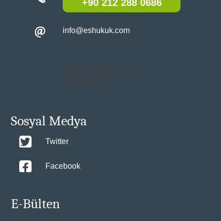
+90 212 288 0686
info@eshukuk.com
ES HUKUK BÜROSU
ÖDEME YAPMAK İÇİN
TIKLAYINIZ
Sosyal Medya
Twitter
Facebook
E-Bülten