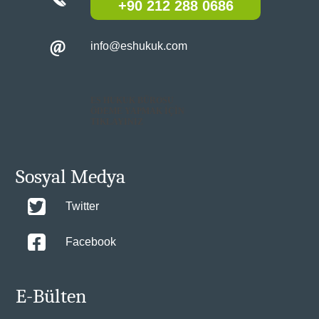
+90 212 288 0686
info@eshukuk.com
ES HUKUK BÜROSU
ÖDEME YAPMAK İÇİN
TIKLAYINIZ
Sosyal Medya
Twitter
Facebook
E-Bülten