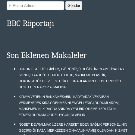
BBC Röportajı
Son Eklenen Makaleler
BURUN ESTETİĞİ GİBİ DIŞ GÖRÜNÜŞÜ DEĞİŞTİREN AMELİYATLAR
SONUÇ TAAHHÜT ETMEKTE OLUP, MAHKEME PLASTİK,
REKONSTRÜKTİF VE ESTETİK CERRAHLARININ OLUŞTURDUĞU
HEYETTEN RAPOR ALMALIDIR.
KİRAYA VERENİN BANKA HESABINI KAPATARAK VEYA IBAN
VERMEYEREK KİRA ÖDENMESİNİ ENGELLEDİĞİ DURUMLARDA;
MAHKEMENİN, KİRACIYA ANINDA YENİ BİR ÖDEME YERİ TAYİN
ETMESİ DURUMA GÖRE UYGUN OLABİLİR.
NÖBET DEVRALMAK ÜZERE HAREKET EDEN SAĞLIK PERSONELİNİN
GEÇİRDİĞİ KAZA, MERKEZDEN ONAY ALINMAMIŞ OLSA DAHİ HİZMET