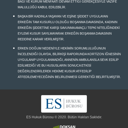
BAĞI VE KURUM MENFAATİ DEVAM ETTİĞİ GEREKÇESİYLE VAZİFE
MALULLÜĞÜ KABUL EDİLEBİLİR.
BAŞKA BİR KADINLA YAŞAYAN VE EŞİNE ŞİDDET UYGULAYAN
ERKEĞİN TAM KUSURLU OLDUĞU BOŞANMA DAVASINDA, KADININ
ERKEĞİN ŞİDDETİNE KARŞI SAVUNMA AMAÇLI TEPKİ NİTELİĞİNDEKİ
EYLEMİ KUSUR SAYILMAYARAK ERKEĞİN BOŞANMA DAVASININ
REDDİNE KARAR VERİLMİŞTİR.
ERKEN DOĞUM NEDENİYLE HEKİMİN SORUMLULUĞUNUN
İNCELENDİĞİ OLAYDA, BİLİRKİŞİ RAPORUNDA KORTİZON İĞNESİNİN
UYGULANIP UYGULANMADIĞI, ANNENİN AMBULANSLA SEVK EDİLİP
EDİLMEDİĞİ VE BU HUSUSLARIN SONUCA ETKİSİ
DEĞERLENDİRİLEREK HEKİME KUSUR ATFEDİLİP
ATFEDİLEMEYECEĞİNİN BELİRLENMESİ GEREKTİĞİ BELİRTİLMİŞTİR.
ES Hukuk Bürosu © 2020. Bütün Hakları Saklıdır.