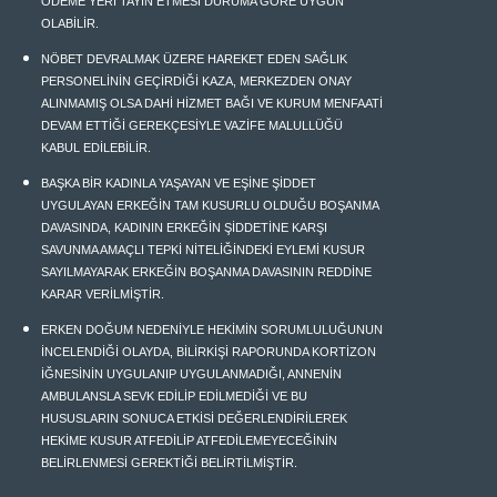
ÖDEME YERİ TAYİN ETMESİ DURUMA GÖRE UYGUN
OLABİLİR.
NÖBET DEVRALMAK ÜZERE HAREKET EDEN SAĞLIK
PERSONELİNİN GEÇİRDİĞİ KAZA, MERKEZDEN ONAY
ALINMAMIŞ OLSA DAHİ HİZMET BAĞI VE KURUM MENFAATİ
DEVAM ETTİĞİ GEREKÇESİYLE VAZİFE MALULLÜĞÜ
KABUL EDİLEBİLİR.
BAŞKA BİR KADINLA YAŞAYAN VE EŞİNE ŞİDDET
UYGULAYAN ERKEĞİN TAM KUSURLU OLDUĞU BOŞANMA
DAVASINDA, KADININ ERKEĞİN ŞİDDETİNE KARŞI
SAVUNMA AMAÇLI TEPKİ NİTELİĞİNDEKİ EYLEMİ KUSUR
SAYILMAYARAK ERKEĞİN BOŞANMA DAVASININ REDDİNE
KARAR VERİLMİŞTİR.
ERKEN DOĞUM NEDENİYLE HEKİMİN SORUMLULUĞUNUN
İNCELENDİĞİ OLAYDA, BİLİRKİŞİ RAPORUNDA KORTİZON
İĞNESİNİN UYGULANIP UYGULANMADIĞI, ANNENİN
AMBULANSLA SEVK EDİLİP EDİLMEDİĞİ VE BU
HUSUSLARIN SONUCA ETKİSİ DEĞERLENDİRİLEREK
HEKİME KUSUR ATFEDİLİP ATFEDİLEMEYECEĞİNİN
BELİRLENMESİ GEREKTİĞİ BELİRTİLMİŞTİR.