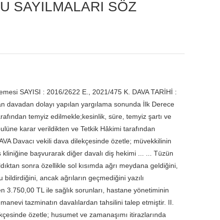
U SAYILMALARI SÖZ
emesi SAYISI : 2016/2622 E., 2021/475 K. DAVA TARİHİ :
n davadan dolayı yapılan yargılama sonunda İlk Derece
fından temyiz edilmekle;kesinlik, süre, temyiz şartı ve
ulüne karar verildikten ve Tetkik Hâkimi tarafından
AVA Davacı vekili dava dilekçesinde özetle; müvekkilinin
ş kliniğine başvurarak diğer davalı diş hekimi ... ... Tüzün
ıldıktan sonra özellikle sol kısımda ağrı meydana geldiğini,
ildirdiğini, ancak ağrıların geçmediğini yazılı
n 3.750,00 TL ile sağlık sorunları, hastane yönetiminin
evi tazminatın davalılardan tahsilini talep etmiştir. II.
lekçesinde özetle; husumet ve zamanaşımı itirazlarında