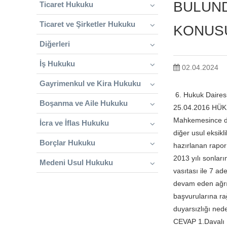
BULUND
Ticaret Hukuku
Ticaret ve Şirketler Hukuku
KONUSU
Diğerleri
İş Hukuku
02.04.2024
Gayrimenkul ve Kira Hukuku
6. Hukuk Daires
Boşanma ve Aile Hukuku
25.04.2016 HÜKÜ
Mahkemesince dav
İcra ve İflas Hukuku
diğer usul eksik
Borçlar Hukuku
hazırlanan rapor
2013 yılı sonları
Medeni Usul Hukuku
vasıtası ile 7 ad
devam eden ağrıl
başvurularına ra
duyarsızlığı nede
CEVAP 1.Davalı .