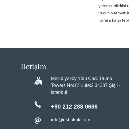
yetersiz bilirki
vekilinin temyiz
Karara karşı tebl
İletişim
Mecidiyeköy Yolu Cad. Trump
Towers No:12 Kule:2 34387 Şişli -
İstanbul
+90 212 288 0686
info@eshukuk.com