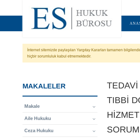
ANA
İnternet sitemizde paylaşılan Yargıtay Kararları tamamen bilgilend
hiçbir sorumluluk kabul etmemektedir.
TEDAVİ
MAKALELER
TIBBİ 
Makale
HİZMET
Aile Hukuku
SORUM
Ceza Hukuku