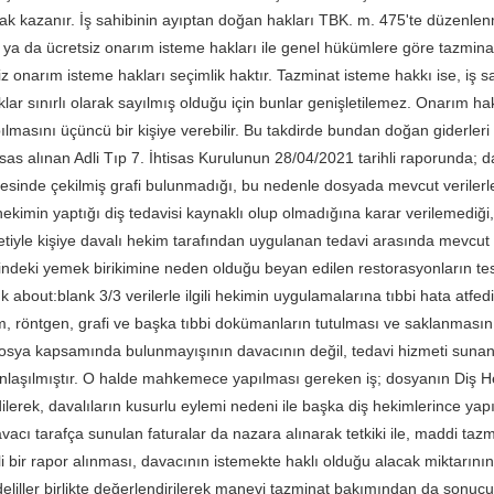
ak kazanır. İş sahibinin ayıptan doğan hakları TBK. m. 475'te düzenle
 ya da ücretsiz onarım isteme hakları ile genel hükümlere göre tazmina
iz onarım isteme hakları seçimlik haktır. Tazminat isteme hakkı ise, iş sa
aklar sınırlı olarak sayılmış olduğu için bunlar genişletilemez. Onarım ha
masını üçüncü bir kişiye verebilir. Bu takdirde bundan doğan giderleri i
as alınan Adli Tıp 7. İhtisas Kurulunun 28/04/2021 tarihli raporunda; d
ncesinde çekilmiş grafi bulunmadığı, bu nedenle dosyada mevcut verilerle
li hekimin yaptığı diş tedavisi kaynaklı olup olmadığına karar verilemediği
etiyle kişiye davalı hekim tarafından uygulanan tedavi arasında mevcut v
sindeki yemek birikimine neden olduğu beyan edilen restorasyonların t
 about:blank 3/3 verilerle ilgili hekimin uygulamalarına tıbbi hata atfed
ilm, röntgen, grafi ve başka tıbbi dokümanların tutulması ve saklanmasın
dosya kapsamında bulunmayışının davacının değil, tedavi hizmeti sunan d
laşılmıştır. O halde mahkemece yapılması gereken iş; dosyanın Diş Hekiml
lerek, davalıların kusurlu eylemi nedeni ile başka diş hekimlerince yapı
vacı tarafça sunulan faturalar da nazara alınarak tetkiki ile, maddi ta
li bir rapor alınması, davacının istemekte haklı olduğu alacak miktarını
eliller birlikte değerlendirilerek manevi tazminat bakımından da sonucu