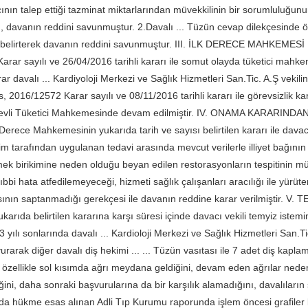
nın talep ettiği tazminat miktarlarından müvekkilinin bir sorumluluğun
 davanın reddini savunmuştur. 2.Davalı ... Tüzün cevap dilekçesinde öze
belirterek davanın reddini savunmuştur. III. İLK DERECE MAHKEMESİ 
rar sayılı ve 26/04/2016 tarihli kararı ile somut olayda tüketici mahkeme
arar davalı ... Kardiyoloji Merkezi ve Sağlık Hizmetleri San.Tic. A.Ş vekili
 2016/12572 Karar sayılı ve 08/11/2016 tarihli kararı ile görevsizlik k
revli Tüketici Mahkemesinde devam edilmiştir. IV. ONAMA KARARIN
 Derece Mahkemesinin yukarıda tarih ve sayısı belirtilen kararı ile davacı
im tarafından uygulanan tedavi arasında mevcut verilerle illiyet bağının
ek birikimine neden olduğu beyan edilen restorasyonların tespitinin müm
bbi hata atfedilemeyeceği, hizmeti sağlık çalışanları aracılığı ile yürü
sının saptanmadığı gerekçesi ile davanın reddine karar verilmiştir. V.
arıda belirtilen kararına karşı süresi içinde davacı vekili temyiz istem
 yılı sonlarında davalı ... Kardioloji Merkezi ve Sağlık Hizmetleri San.
vurarak diğer davalı diş hekimi ... ... Tüzün vasıtası ile 7 adet diş kapla
a özellikle sol kısımda ağrı meydana geldiğini, devam eden ağrılar nede
ğini, daha sonraki başvurularına da bir karşılık alamadığını, davalılar
 hükme esas alınan Adli Tıp Kurumu raporunda işlem öncesi grafiler 