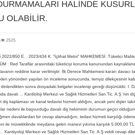
URMAMALARI HALİNDE KUSURL
 OLABİLİR.
2525
i 2022/850 E. , 2023/434 K. "İçtihat Metni" MAHKEMESİ :Tüketici Mahk
M : Red Taraflar arasındaki tüketiciyi koruma kanunundan kaynaklana
anın reddine karar verilmiştir. İlk Derece Mahkemesi kararı davacı tara
likleri yönünden yapılan ön inceleme sonucunda, temyiz dilekçesinin kab
 dinlendikten sonra dosyadaki belgeler incelenip gereği düşünüldü: I. D
nda davalı ... Kardioloji Merkezi ve Sağlık Hizmetleri San.Tic. A.Ş ‘nin di
et diş kaplaması ve kanal tedavisi hizmeti aldığını, ancak yeni dişler tak
ar nedeni ile başvurduğu davalı diş hekiminin durumun geçici olduğunu b
ğmen davalılardan bir cevap alamadığını, tedavi hizmeti karşılığı ödene
ni ile müvekkilinde meydana gelen manevi yıkıma karşılık 5.000,00 TL man
.. Kardiyoloji Merkezi ve Sağlık Hizmetleri San.Tic. A.Ş vekili cevap di