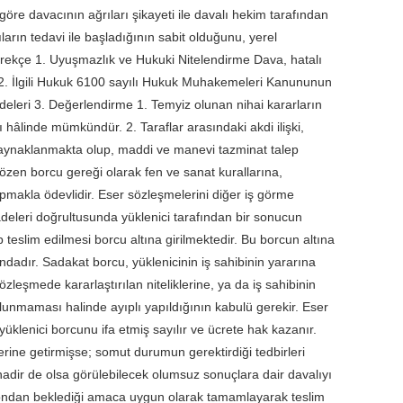
e davacının ağrıları şikayeti ile davalı hekim tarafından
ların tedavi ile başladığının sabit olduğunu, yerel
Gerekçe 1. Uyuşmazlık ve Hukuki Nitelendirme Dava, hatalı
ir. 2. İlgili Hukuk 6100 sayılı Hukuk Muhakemeleri Kanununun
deleri 3. Değerlendirme 1. Temyiz olunan nihai kararların
hâlinde mümkündür. 2. Taraflar arasındaki akdi ilişki,
ynaklanmakta olup, maddi ve manevi tazminat talep
 özen borcu gereği olarak fen ve sanat kurallarına,
akla ödevlidir. Eser sözleşmelerini diğer iş görme
adeleri doğrultusunda yüklenici tarafından bir sonucun
teslim edilmesi borcu altına girilmektedir. Bu borcun altına
undadır. Sadakat borcu, yüklenicinin iş sahibinin yararına
leşmede kararlaştırılan niteliklerine, ya da iş sahibinin
unmaması halinde ayıplı yapıldığının kabulü gerekir. Eser
yüklenici borcunu ifa etmiş sayılır ve ücrete hak kazanır.
rine getirmişse; somut durumun gerektirdiği tedbirleri
adir de olsa görülebilecek olumsuz sonuçlara dair davalıyı
ın ondan beklediği amaca uygun olarak tamamlayarak teslim