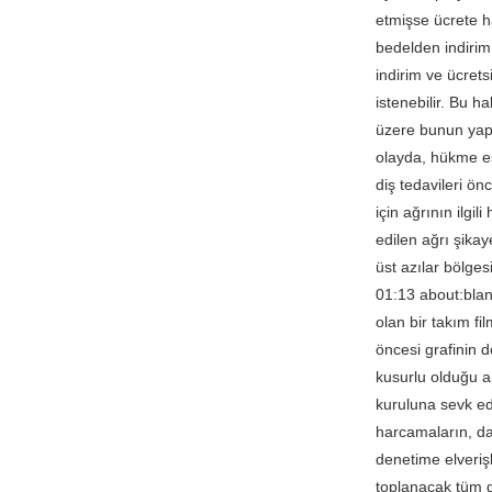
etmişse ücrete h
bedelden indirim
indirim ve ücrets
istenebilir. Bu h
üzere bunun yapıl
olayda, hükme es
diş tedavileri ö
için ağrının ilgi
edilen ağrı şikay
üst azılar bölge
01:13 about:blank
olan bir takım f
öncesi grafinin 
kusurlu olduğu an
kuruluna sevk edi
harcamaların, da
denetime elveriş
toplanacak tüm d