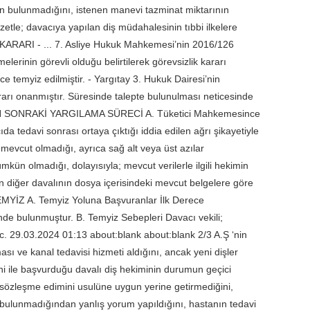
un bulunmadığını, istenen manevi tazminat miktarının
tle; davacıya yapılan diş müdahalesinin tıbbi ilkelere
KARARI - ... 7. Asliye Hukuk Mahkemesi’nin 2016/126
lerinin görevli olduğu belirtilerek görevsizlik kararı
nce temyiz edilmiştir. - Yargıtay 3. Hukuk Dairesi’nin
ararı onanmıştır. Süresinde talepte bulunulması neticesinde
DAN SONRAKİ YARGILAMA SÜRECİ A. Tüketici Mahkemesince
da tedavi sonrası ortaya çıktığı iddia edilen ağrı şikayetiyle
 mevcut olmadığı, ayrıca sağ alt veya üst azılar
kün olmadığı, dolayısıyla; mevcut verilerle ilgili hekimin
ten diğer davalının dosya içerisindeki mevcut belgelere göre
 TEMYİZ A. Temyiz Yoluna Başvuranlar İlk Derece
inde bulunmuştur. B. Temyiz Sebepleri Davacı vekili;
Tic. 29.03.2024 01:13 about:blank about:blank 2/3 A.Ş ‘nin
ması ve kanal tedavisi hizmeti aldığını, ancak yeni dişler
ni ile başvurduğu davalı diş hekiminin durumun geçici
ın sözleşme edimini usulüne uygun yerine getirmediğini,
bulunmadığından yanlış yorum yapıldığını, hastanın tedavi