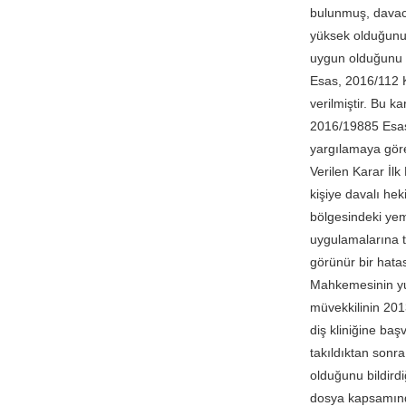
bulunmuş, davacı
yüksek olduğunu,
uygun olduğunu 
Esas, 2016/112 Ka
verilmiştir. Bu k
2016/19885 Esas,
yargılamaya gö
Verilen Karar İlk
kişiye davalı hek
bölgesindeki yem
uygulamalarına tı
görünür bir hata
Mahkemesinin yuk
müvekkilinin 2013
diş kliniğine baş
takıldıktan sonr
olduğunu bildirdi
dosya kapsamında