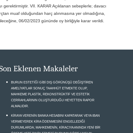
yı gerektirmiştir. VII. KARAR Açıklanan sebeplerle; davacı
arçtan muaf olduğundan harç alınmasına yer olmadığına,
leceğine, 06/02/2023 gününde oy birliğiyle karar verildi.
Son Eklenen Makaleler
BURUN ESTETİĞİ GİBİ DIŞ GÖRÜNÜŞÜ DEĞİŞTİREN
AMELİYATLAR SONUÇ TAAHHÜT ETMEKTE OLUP,
MAHKEME PLASTİK, REKONSTRÜKTİF VE ESTETİK
CERRAHLARININ OLUŞTURDUĞU HEYETTEN RAPOR
ALMALIDIR.
KİRAYA VERENİN BANKA HESABINI KAPATARAK VEYA IBAN
VERMEYEREK KİRA ÖDENMESİNİ ENGELLEDİĞİ
DURUMLARDA; MAHKEMENİN, KİRACIYA ANINDA YENİ BİR