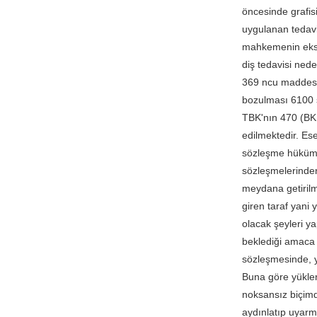
öncesinde grafis
uygulanan tedavi 
mahkemenin eksik
diş tedavisi ned
369 ncu maddesin
bozulması 6100 s
TBK'nın 470 (BK
edilmektedir. Ese
sözleşme hükümle
sözleşmelerinden
meydana getirilm
giren taraf yani 
olacak şeyleri y
beklediği amaca 
sözleşmesinde, yü
Buna göre yüklen
noksansız biçimd
aydınlatıp uyarm