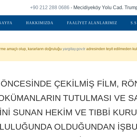
+90 212 288 0686
- Mecidiyeköy Yolu Cad. Trump 
SAYFA
HAKKIMIZDA
FAALİYET ALANLARIMIZ
S.S
irme amaçlı olup, kararların doğruluğu
yargitay.gov.tr
adresinden teyit edilmeden kul
 ÖNCESİNDE ÇEKİLMİŞ FİLM, RÖ
DOKÜMANLARIN TUTULMASI VE S
İNİ SUNAN HEKİM VE TIBBİ KUR
LULUĞUNDA OLDUĞUNDAN İŞBU