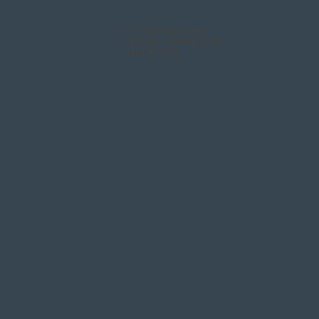
ES HUKUK BÜROSU
ÖDEME YAPMAK İÇİN
TIKLAYINIZ