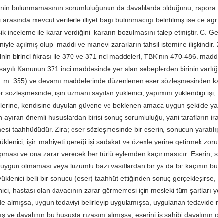
inin bulunmamasının sorumluluğunun da davalılarda olduğunu, rapora gör
arasında mevcut verilerle illiyet bağı bulunmadığı belirtilmiş ise de ağrı
 inceleme ile karar verdiğini, kararın bozulmasını talep etmiştir. C. 
eniyle açılmış olup, maddi ve manevi zararların tahsil istemine ilişkind
in birinci fıkrası ile 370 ve 371 nci maddeleri, TBK'nın 470-486. madd
ayılı Kanunun 371 inci maddesinde yer alan sebeplerden birinin varlığı 
. m. 355) ve devamı maddelerinde düzenlenen eser sözleşmesinden ka
r sözleşmesinde, işin uzmanı sayılan yüklenici, yapımını yüklendiği işi,
rine, kendisine duyulan güvene ve beklenen amaca uygun şekilde yapm
 ayıran önemli hususlardan birisi sonuç sorumluluğu, yani tarafların ir
esi taahhüdüdür. Zira; eser sözleşmesinde bir eserin, sonucun yaratılıp 
yüklenici, işin mahiyeti gereği işi sadakat ve özenle yerine getirmek zor
apması ve ona zarar verecek her türlü eylemden kaçınmasıdır. Eserin, söz
uygun olmaması veya lüzumlu bazı vasıflardan bir ya da bir kaçının bul
klenici belli bir sonucu (eser) taahhüt ettiğinden sonuç gerçekleşirse, 
ici, hastası olan davacının zarar görmemesi için mesleki tüm şartları ye
e almışsa, uygun tedaviyi belirleyip uygulamışsa, uygulanan tedavide n
ış ve davalının bu hususta rızasını almışsa, eserini iş sahibi davalın