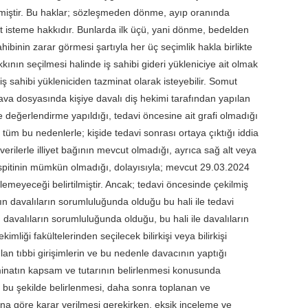
nmiştir. Bu haklar; sözleşmeden dönme, ayıp oranında
t isteme hakkıdır. Bunlarda ilk üçü, yani dönme, bedelden
hibinin zarar görmesi şartıyla her üç seçimlik hakla birlikte
kkının seçilmesi halinde iş sahibi gideri yükleniciye ait olmak
ş sahibi yükleniciden tazminat olarak isteyebilir. Somut
ava dosyasında kişiye davalı diş hekimi tarafından yapılan
 değerlendirme yapıldığı, tedavi öncesine ait grafi olmadığı
, tüm bu nedenlerle; kişide tedavi sonrası ortaya çıktığı iddia
erilerle illiyet bağının mevcut olmadığı, ayrıca sağ alt veya
espitinin mümkün olmadığı, dolayısıyla; mevcut 29.03.2024
ilemeyeceği belirtilmiştir. Ancak; tedavi öncesinde çekilmiş
ın davalıların sorumluluğunda olduğu bu hali ile tedavi
avalıların sorumluluğunda olduğu, bu hali ile davalıların
iği fakültelerinden seçilecek bilirkişi veya bilirkişi
lan tıbbi girişimlerin ve bu nedenle davacının yaptığı
zminatın kapsam ve tutarının belirlenmesi konusunda
n bu şekilde belirlenmesi, daha sonra toplanan ve
na göre karar verilmesi gerekirken, eksik inceleme ve