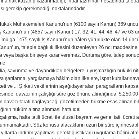
rına hak kazanıp kazanmadığı, ihbar tazminatı hesabında talepaş
ası gerekip gerekmediği noktalarındadır.
 Hukuk Muhakemeleri Kanunu'nun (6100 sayılı Kanun) 369 uncu ma
 İş Kanunu'nun (4857 sayılı Kanun) 17, 32, 41, 44, 46, 47 ve 63
a mülga 1475 sayılı İş Kanunu'nun hâlen yürürlükte olan 14 ün
Kanun’un, taleple bağlılık ilkesini düzenleyen 26 ncı maddesine g
a veya başka bir şeye karar veremez. Duruma göre, talep sonuc
rme
iddia, savunma ve dayandıkları belgelere, uyuşmazlığın hukuki n
va şartlarına, yargılamaya hâkim olan ilkelere, ispat kurallarına
rketi ve ... Şirketi vekillerinin aşağıdayer alan paragrafların kaps
esinde; davacının çalıştığı süre göz önüne alındığında, 5.250,0
n davacı tarafı bağlayacağı gözetilmeden hükme esas alınan bi
ğının hüküm altına alınması hatalıdır.
a çalışma, hafta tatili ücreti ile ulusal bayram ve genel tatil ücr
nmamaktadır. Söz konusu alacakların uzun bir süre içinhesapl
yıllarda indirim yapılması gerektiğiistikrarlı uygulama hâlini alm