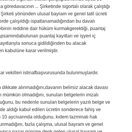
a göredavacının ... Şirketinde sigortalı olarak çalıştığı
. Şirketi yönünden ulusal bayram ve genel tatil ücreti
lerde çalışıldığı ispatlanamadığından bu davalı
lebinin reddine dair hüküm kurmakgerektiği, puantaj
psamındabulunan puantaj kayıtları ve işyeri iç
kayıtlarıyla sonuca gidildiğinden bu alacak
 kabulüne karar verilmiştir.
lar vekilleri istinafbaşvurusunda bulunmuşlardır.
an dikkate alınmadığını,davanın belirsiz alacak davası
n mümkün olmadığını, sunulan belgelerin imzalı
lduğunu, bu nedenle sunulan belgelerin yazılı belge ve
de aldığı kabul edilen ücretin sonderece fahiş ve
nın 10 aycivarında olduğunu, kıdem tazminatı hak
bulunmadığını, fazla çalışma, ulusal bayram ve genel
ını, ayrıca pazar gününe denk gelen ulusal bayram ve