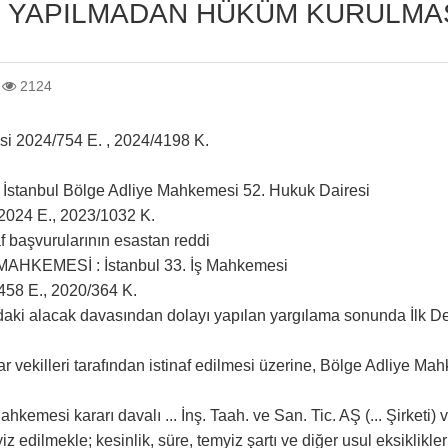
M YAPILMADAN HÜKÜM KURULMAS
2124
si 2024/754 E. , 2024/4198 K.
stanbul Bölge Adliye Mahkemesi 52. Hukuk Dairesi
2024 E., 2023/1032 K.
f başvurularının esastan reddi
AHKEMESİ : İstanbul 33. İş Mahkemesi
458 E., 2020/364 K.
ndaki alacak davasından dolayı yapılan yargılama sonunda İl
ar vekilleri tarafından istinaf edilmesi üzerine, Bölge Adliye 
kemesi kararı davalı ... İnş. Taah. ve San. Tic. AŞ (... Şirketi) ve 
iz edilmekle; kesinlik, süre, temyiz şartı ve diğer usul eksikl