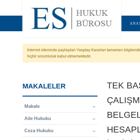
ANA
İnternet sitemizde paylaşılan Yargıtay Kararları tamamen bilgilend
hiçbir sorumluluk kabul etmemektedir.
TEK BA
MAKALELER
ÇALIŞM
Makale
BELGEL
Aile Hukuku
HESAPL
Ceza Hukuku