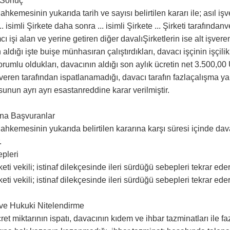
 Sonuç
hkemesinin yukarıda tarih ve sayısı belirtilen kararı ile; asıl işv
.. isimli Şirkete daha sonra ... isimli Şirkete ... Şirketi tarafındanve
ı işi alan ve yerine getiren diğer davalıŞirketlerin ise alt işveren
 aldığı işte buişe münhasıran çalıştırdıkları, davacı işçinin işçi
orumlu oldukları, davacının aldığı son aylık ücretin net 3.500,
işveren tarafından ispatlanamadığı, davacı tarafın fazlaçalışma yap
sunun ayrı ayrı esastanreddine karar verilmiştir.
una Başvuranlar
hkemesinin yukarıda belirtilen kararına karşı süresi içinde davalı 
.
pleri
irketi vekili; istinaf dilekçesinde ileri sürdüğü sebepleri tekrar 
irketi vekili; istinaf dilekçesinde ileri sürdüğü sebepleri tekrar 
ve Hukuki Nitelendirme
et miktarının ispatı, davacının kıdem ve ihbar tazminatları ile faz