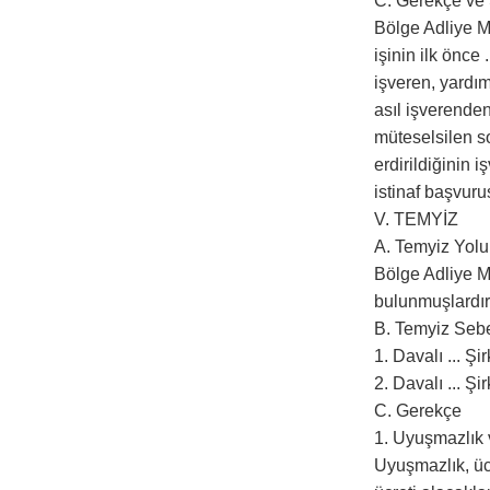
C. Gerekçe ve
Bölge Adliye Ma
işinin ilk önce .
işveren, yardımc
asıl işverenden
müteselsilen s
erdirildiğinin 
istinaf başvuru
V. TEMYİZ
A. Temyiz Yol
Bölge Adliye Ma
bulunmuşlardır
B. Temyiz Sebe
1. Davalı ... Ş
2. Davalı ... Ş
C. Gerekçe
1. Uyuşmazlık 
Uyuşmazlık, ücr