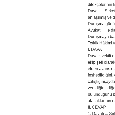
dilekçelerinin 
Davalı ... Şirk
anlaşılmış ve d
Duruşma günü dav
Avukat ... ile d
Duruşmaya başl
Tetkik Hâkimi 
I. DAVA
Davacı vekili d
ekip şefi olara
elden avans ola
feshedildiğini
çalıştığını,ayd
verildiğini, di
bulunduğunu beli
alacaklarının d
II. CEVAP
1. Davalı ... Ş