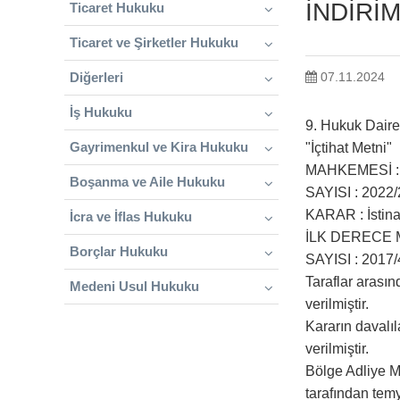
İNDİRİ
Ticaret Hukuku
Ticaret ve Şirketler Hukuku
Diğerleri
07.11.2024
İş Hukuku
9. Hukuk Daire
Gayrimenkul ve Kira Hukuku
"İçtihat Metni"
MAHKEMESİ : İ
Boşanma ve Aile Hukuku
SAYISI : 2022/
KARAR : İstina
İcra ve İflas Hukuku
İLK DERECE M
Borçlar Hukuku
SAYISI : 2017/
Taraflar arası
Medeni Usul Hukuku
verilmiştir.
Kararın davalıl
verilmiştir.
Bölge Adliye Mah
tarafından temy