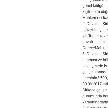
genel tatilgünl
kişiler olmadı
Mahkemesi karar
2. Davalı ... Ş
müvekkili şirk
yılı Temmuz ve
davalı ... isiml
DereceMahkemes
3. Davalı ... Ş
alınması ve hük
sözleşmede iş s
çalışmalarından
ücretinin3.500
30.09.2017 tari
Şirkette çalışm
durumunda bord
kararınınortada