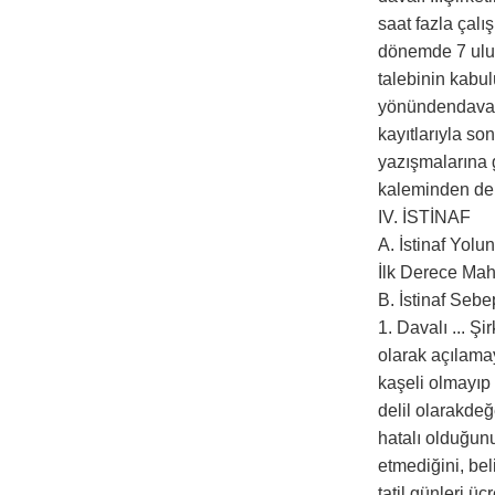
saat fazla çalış
dönemde 7 ulusa
talebinin kabul
yönündendava d
kayıtlarıyla s
yazışmalarına g
kaleminden de 
IV. İSTİNAF
A. İstinaf Yol
İlk Derece Mahk
B. İstinaf Sebe
1. Davalı ... Ş
olarak açılama
kaşeli olmayıp 
delil olarakde
hatalı olduğunu
etmediğini, bel
tatil günleri ü