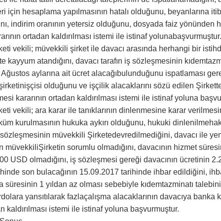
eri için hesaplama yapılmasının hatalı olduğunu, beyanlarına itib
ğını, indirim oranının yetersiz olduğunu, dosyada faiz yönünden 
ının ortadan kaldırılması istemi ile istinaf yolunabaşvurmuştur
irketi vekili; müvekkili şirket ile davacı arasında herhangi bir is
ete kayyum atandığını, davacı tarafın iş sözleşmesinin kıdemtaz
 Ağustos aylarına ait ücret alacağıbulunduğunu ispatlaması gerek
i şirketinişçisi olduğunu ve işçilik alacaklarını sözü edilen Şirkett
i kararının ortadan kaldırılması istemi ile istinaf yoluna başv
irketi vekili; ara karar ile tanıklarının dinlenmesine karar verilme
üm kurulmasının hukuka aykırı olduğunu, hukuki dinlenilmehakkını
özleşmesinin müvekkili Şirketedevredilmediğini, davacı ile yeni
 müvekkiliŞirketin sorumlu olmadığını, davacının hizmet süresin
,00 USD olmadığını, iş sözleşmesi gereği davacının ücretinin 
hinde son bulacağının 15.09.2017 tarihinde ihbar edildiğini, ihba
a süresinin 1 yıldan az olması sebebiyle kıdemtazminatı talebini
olara yansıtılarak fazlaçalışma alacaklarının davacıya banka k
n kaldırılması istemi ile istinaf yoluna başvurmuştur.