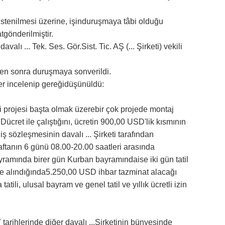
 istenilmesi üzerine, işinduruşmaya tâbi olduğu
tgönderilmiştir.
davalı ... Tek. Ses. Gör.Sist. Tic. AŞ (... Şirketi) vekili
ten sonra duruşmaya sonverildi.
er incelenip gereğidüşünüldü:
ki projesi başta olmak üzerebir çok projede montaj
ücret ile çalıştığını, ücretin 900,00 USD'lik kısmının
iş sözleşmesinin davalı ... Şirketi tarafından
aftanın 6 günü 08.00-20.00 saatleri arasında
ayramında birer gün Kurban bayramındaise iki gün tatil
önüne alındığında5.250,00 USD ihbar tazminat alacağı
tili, ulusal bayram ve genel tatil ve yıllık ücretli izin
 tarihlerinde diğer davalı ...Şirketinin bünyesinde