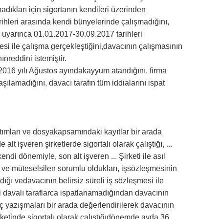
adıkları için sigortanın kendileri üzerinden
rihleri arasında kendi bünyelerinde çalışmadığını,
si uyarınca 01.01.2017-30.09.2017 tarihleri
esi ile çalışma gerçekleştiğini,davacının çalışmasının
nreddini istemiştir.
e 2016 yılı Ağustos ayındakayyum atandığını, firma
aşılamadığını, davacı tarafın tüm iddialarını ispat
latımları ve dosyakapsamındaki kayıtlar bir arada
t işveren şirketlerde sigortalı olarak çalıştığı, ...
 kendi dönemiyle, son alt işveren ... Şirketi ile asıl
n ve müteselsilen sorumlu oldukları, işsözleşmesinin
ığı vedavacının belirsiz süreli iş sözleşmesi ile
ği davalı taraflarca ispatlanamadığından davacının
iç yazışmaları bir arada değerlendirilerek davacının
Şirketinde sigortalı olarak çalıştığıdönemde ayda 36