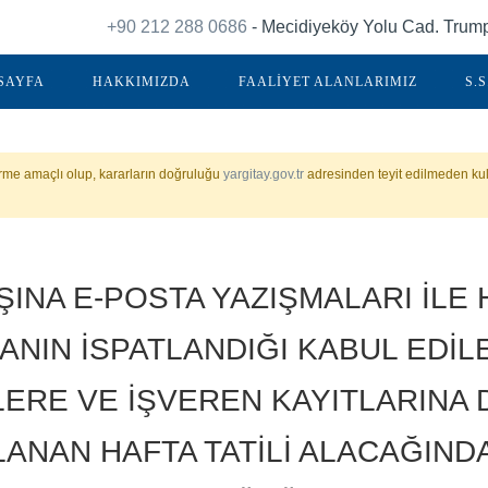
+90 212 288 0686
- Mecidiyeköy Yolu Cad. Trump 
SAYFA
HAKKIMIZDA
FAALİYET ALANLARIMIZ
S.S
irme amaçlı olup, kararların doğruluğu
yargitay.gov.tr
adresinden teyit edilmeden kul
ŞINA E-POSTA YAZIŞMALARI İLE 
ANIN İSPATLANDIĞI KABUL EDİ
ERE VE İŞVEREN KAYITLARINA
ANAN HAFTA TATİLİ ALACAĞIND