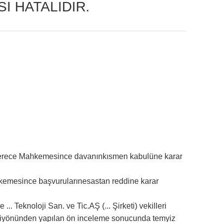
I HATALIDIR.
k Derece Mahkemesince davanınkısmen kabulüne karar
Mahkemesince başvurularınesastan reddine karar
... Teknoloji San. ve Tic.AŞ (... Şirketi) vekilleri
ikleriyönünden yapılan ön inceleme sonucunda temyiz