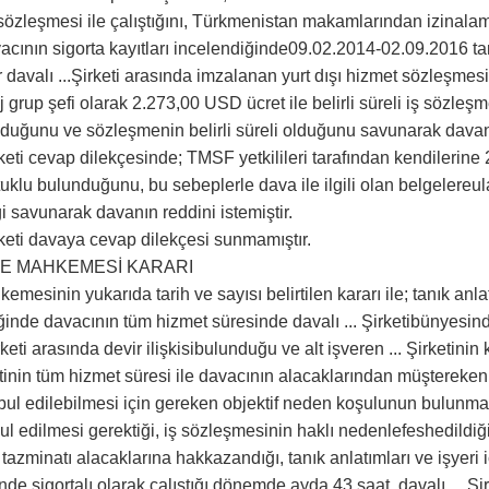
iş sözleşmesi ile çalıştığını, Türkmenistan makamlarından izinalam
vacının sigorta kayıtları incelendiğinde09.02.2014-02.09.2016 ta
r davalı ...Şirketi arasında imzalanan yurt dışı hizmet sözleşme
grup şefi olarak 2.273,00 USD ücret ile belirli süreli iş sözleşm
lduğunu ve sözleşmenin belirli süreli olduğunu savunarak davanı
irketi cevap dilekçesinde; TMSF yetkilileri tarafından kendilerin
tutuklu bulunduğunu, bu sebeplerle dava ile ilgili olan belgelereul
i savunarak davanın reddini istemiştir.
irketi davaya cevap dilekçesi sunmamıştır.
RECE MAHKEMESİ KARARI
emesinin yukarıda tarih ve sayısı belirtilen kararı ile; tanık an
ğinde davacının tüm hizmet süresinde davalı ... Şirketibünyesinde al
Şirketi arasında devir ilişkisibulunduğu ve alt işveren ... Şirketinin
etinin tüm hizmet süresi ile davacının alacaklarından müştereke
kabul edilebilmesi için gereken objektif neden koşulunun bulunmad
bul edilmesi gerektiği, iş sözleşmesinin haklı nedenlefeshedildi
tazminatı alacaklarına hakkazandığı, tanık anlatımları ve işyeri 
tinde sigortalı olarak çalıştığı dönemde ayda 43 saat, davalı ... 