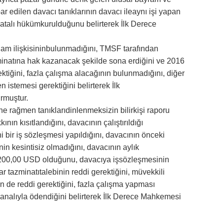
ar edilen davacı tanıklarının davacı ileaynı işi yapan
hatalı hükümkurulduğunu belirterek İlk Derece
.
tihdam ilişkisininbulunmadığını, TMSF tarafından
minatına hak kazanacak şekilde sona erdiğini ve 2016
tiğini, fazla çalışma alacağının bulunmadığını, diğer
en istemesi gerektiğini belirterek İlk
urmuştur.
sine rağmen tanıklarıdinlenmeksizin bilirkişi raporu
n kısıtlandığını, davacının çalıştırıldığı
 bir iş sözleşmesi yapıldığını, davacının önceki
in kesintisiz olmadığını, davacının aylık
2.200,00 USD olduğunu, davacıya işsözleşmesinin
r tazminatıtalebinin reddi gerektiğini, müvekkili
n de reddi gerektiğini, fazla çalışma yapması
analıyla ödendiğini belirterek İlk Derece Mahkemesi