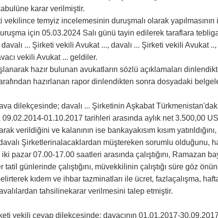
kabulüne karar verilmiştir.
eti vekilince temyiz incelemesinin duruşmalı olarak yapılmasının
uruşma için 05.03.2024 Salı günü tayin edilerek taraflara tebliga
alı ... Şirketi vekili Avukat ..., davalı ... Şirketi vekili Avukat .., 
avacı vekili Avukat ... geldiler.
anarak hazır bulunan avukatların sözlü açıklamaları dinlendik
tarafından hazırlanan rapor dinlendikten sonra dosyadaki belgel
ava dilekçesinde; davalı ... Şirketinin Aşkabat Türkmenistan'da
k 09.02.2014-01.10.2017 tarihleri arasında aylık net 3.500,00 USD
rak verildiğini ve kalanının ise bankayakısım kısım yatırıldığını, 
, davalı Şirketlerinalacaklardan müştereken sorumlu olduğunu, h
a iki pazar 07.00-17.00 saatleri arasında çalıştığını, Ramazan b
ğer tatil günlerinde çalıştığını, müvekkilinin çalıştığı süre göz 
rterek kıdem ve ihbar tazminatları ile ücret, fazlaçalışma, hafta ta
avalılardan tahsilinekarar verilmesini talep etmiştir.
irketi vekili cevap dilekçesinde; davacının 01.01.2017-30.09.2017