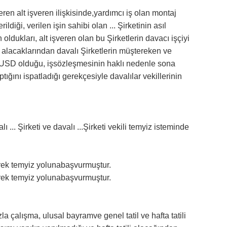
eren alt işveren ilişkisinde,yardımcı iş olan montaj
rildiği, verilen işin sahibi olan ... Şirketinin asıl
 oldukları, alt işveren olan bu Şirketlerin davacı işçiyi
lik alacaklarından davalı Şirketlerin müştereken ve
00 USD olduğu, işsözleşmesinin haklı nedenle sona
tığını ispatladığı gerekçesiyle davalılar vekillerinin
... Şirketi ve davalı ...Şirketi vekili temyiz isteminde
ederek temyiz yolunabaşvurmuştur.
ederek temyiz yolunabaşvurmuştur.
la çalışma, ulusal bayramve genel tatil ve hafta tatili