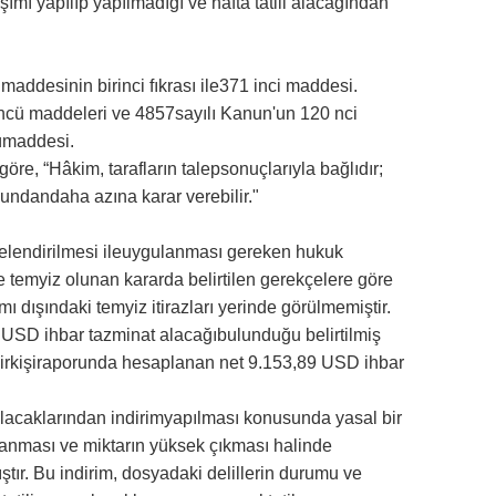
ımı yapılıp yapılmadığı ve hafta tatili alacağından
ddesinin birinci fıkrası ile371 inci maddesi.
 üncü maddeleri ve 4857sayılı Kanun'un 120 nci
cümaddesi.
öre, “Hâkim, tarafların talepsonuçlarıyla bağlıdır;
undandaha azına karar verebilir."
itelendirilmesi ileuygulanması gereken hukuk
ve temyiz olunan kararda belirtilen gerekçelere göre
amı dışındaki temyiz itirazları yerinde görülmemiştir.
0 USD ihbar tazminat alacağıbulunduğu belirtilmiş
lirkişiraporunda hesaplanan net 9.153,89 USD ihbar
eti alacaklarından indirimyapılması konusunda yasal bir
anması ve miktarın yüksek çıkması halinde
ıştır. Bu indirim, dosyadaki delillerin durumu ve