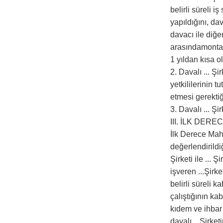
belirli süreli 
yapıldığını, da
davacı ile diğe
arasındamontaj 
1 yıldan kısa o
2. Davalı ... Ş
yetkililerinin 
etmesi gerektiğ
3. Davalı ... Ş
III. İLK DE
İlk Derece Mahk
değerlendirildi
Şirketi ile ... 
işveren ...Şirk
belirli süreli 
çalıştığının ka
kıdem ve ihbar 
davalı ...Şirke