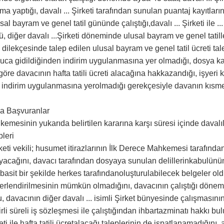
ma yaptığı, davalı ... Şirketi tarafından sunulan puantaj kayıtların
l bayram ve genel tatil gününde çalıştığı,davalı ... Şirketi ile ..
ü, diğer davalı ...Şirketi döneminde ulusal bayram ve genel tatil
ilekçesinde talep edilen ulusal bayram ve genel tatil ücreti ta
onuca gidildiğinden indirim uygulanmasına yer olmadığı, dosya ka
öre davacının hafta tatili ücreti alacağına hakkazandığı, işyeri 
indirim uygulanmasına yerolmadığı gerekçesiyle davanın kısmen
una Başvuranlar
emesinin yukarıda belirtilen kararına karşı süresi içinde davalı
pleri
irketi vekili; husumet itirazlarının İlk Derece Mahkemesi tarafınd
yacağını, davacı tarafından dosyaya sunulan delillerinkabulünü
basit bir şekilde herkes tarafındanoluşturulabilecek belgeler o
ğerlendirilmesinin mümkün olmadığını, davacının çalıştığı dönem
, davacının diğer davalı ... isimli Şirket bünyesinde çalışması
irli süreli iş sözleşmesi ile çalıştığından ihbartazminatı hakkı 
creti ile hafta tatili ücretalacağı taleplerinin de ispatlanamadığ