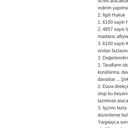
ücreti alacakla
indirim yapılm
2. İlgili Hukuk
1. 6100 sayılı
2. 4857 sayılı
maddesi atfıyl
3. 6100 sayılı 
ondan fazlasın
3. Değerlendi
1. Tarafların 
kurallarına, da
davalılar ... Şi
2. Dava dilekç
olup bu beyanı
tazminatı alaca
3. İşçinin fazl
düzenleme bulu
Yargıtayca son 