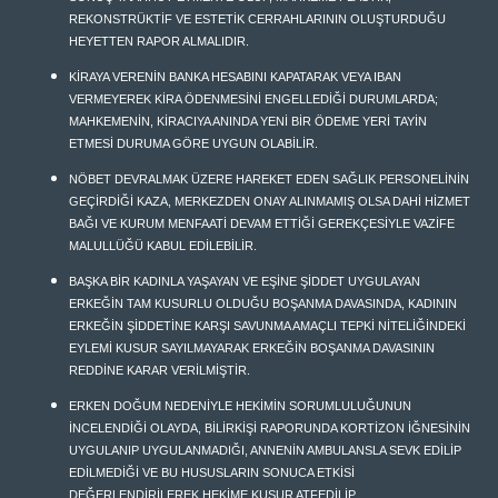
REKONSTRÜKTİF VE ESTETİK CERRAHLARININ OLUŞTURDUĞU
HEYETTEN RAPOR ALMALIDIR.
KİRAYA VERENİN BANKA HESABINI KAPATARAK VEYA IBAN
VERMEYEREK KİRA ÖDENMESİNİ ENGELLEDİĞİ DURUMLARDA;
MAHKEMENİN, KİRACIYA ANINDA YENİ BİR ÖDEME YERİ TAYİN
ETMESİ DURUMA GÖRE UYGUN OLABİLİR.
NÖBET DEVRALMAK ÜZERE HAREKET EDEN SAĞLIK PERSONELİNİN
GEÇİRDİĞİ KAZA, MERKEZDEN ONAY ALINMAMIŞ OLSA DAHİ HİZMET
BAĞI VE KURUM MENFAATİ DEVAM ETTİĞİ GEREKÇESİYLE VAZİFE
MALULLÜĞÜ KABUL EDİLEBİLİR.
BAŞKA BİR KADINLA YAŞAYAN VE EŞİNE ŞİDDET UYGULAYAN
ERKEĞİN TAM KUSURLU OLDUĞU BOŞANMA DAVASINDA, KADININ
ERKEĞİN ŞİDDETİNE KARŞI SAVUNMA AMAÇLI TEPKİ NİTELİĞİNDEKİ
EYLEMİ KUSUR SAYILMAYARAK ERKEĞİN BOŞANMA DAVASININ
REDDİNE KARAR VERİLMİŞTİR.
ERKEN DOĞUM NEDENİYLE HEKİMİN SORUMLULUĞUNUN
İNCELENDİĞİ OLAYDA, BİLİRKİŞİ RAPORUNDA KORTİZON İĞNESİNİN
UYGULANIP UYGULANMADIĞI, ANNENİN AMBULANSLA SEVK EDİLİP
EDİLMEDİĞİ VE BU HUSUSLARIN SONUCA ETKİSİ
DEĞERLENDİRİLEREK HEKİME KUSUR ATFEDİLİP