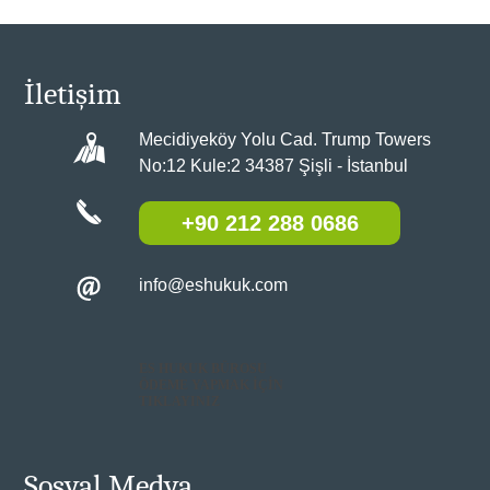
İletişim
Mecidiyeköy Yolu Cad. Trump Towers
No:12 Kule:2 34387 Şişli - İstanbul
+90 212 288 0686
info@eshukuk.com
ES HUKUK BÜROSU
ÖDEME YAPMAK İÇİN
TIKLAYINIZ
Sosyal Medya