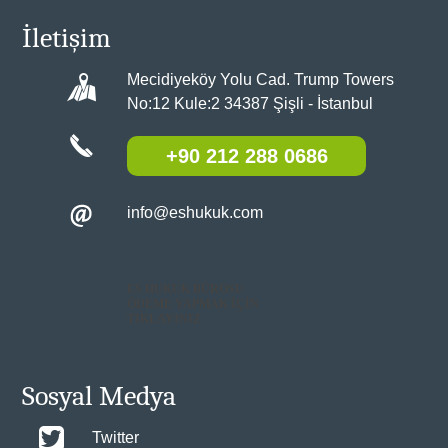
İletişim
Mecidiyeköy Yolu Cad. Trump Towers
No:12 Kule:2 34387 Şişli - İstanbul
+90 212 288 0686
info@eshukuk.com
ES HUKUK BÜROSU
ÖDEME YAPMAK İÇİN
TIKLAYINIZ
Sosyal Medya
Twitter