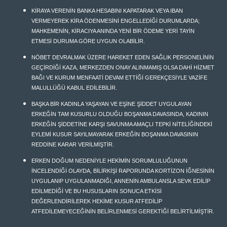
KİRAYA VERENİN BANKA HESABINI KAPATARAK VEYA IBAN
VERMEYEREK KİRA ÖDENMESİNİ ENGELLEDİĞİ DURUMLARDA;
MAHKEMENİN, KİRACIYA ANINDA YENİ BİR ÖDEME YERİ TAYİN
ETMESİ DURUMA GÖRE UYGUN OLABİLİR.
NÖBET DEVRALMAK ÜZERE HAREKET EDEN SAĞLIK PERSONELİNİN
GEÇİRDİĞİ KAZA, MERKEZDEN ONAY ALINMAMIŞ OLSA DAHİ HİZMET
BAĞI VE KURUM MENFAATİ DEVAM ETTİĞİ GEREKÇESİYLE VAZİFE
MALULLÜĞÜ KABUL EDİLEBİLİR.
BAŞKA BİR KADINLA YAŞAYAN VE EŞİNE ŞİDDET UYGULAYAN
ERKEĞİN TAM KUSURLU OLDUĞU BOŞANMA DAVASINDA, KADININ
ERKEĞİN ŞİDDETİNE KARŞI SAVUNMA AMAÇLI TEPKİ NİTELİĞİNDEKİ
EYLEMİ KUSUR SAYILMAYARAK ERKEĞİN BOŞANMA DAVASININ
REDDİNE KARAR VERİLMİŞTİR.
ERKEN DOĞUM NEDENİYLE HEKİMİN SORUMLULUĞUNUN
İNCELENDİĞİ OLAYDA, BİLİRKİŞİ RAPORUNDA KORTİZON İĞNESİNİN
UYGULANIP UYGULANMADIĞI, ANNENİN AMBULANSLA SEVK EDİLİP
EDİLMEDİĞİ VE BU HUSUSLARIN SONUCA ETKİSİ
DEĞERLENDİRİLEREK HEKİME KUSUR ATFEDİLİP
ATFEDİLEMEYECEĞİNİN BELİRLENMESİ GEREKTİĞİ BELİRTİLMİŞTİR.